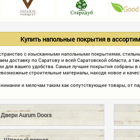
Купить напольные покрытия в ассортиме
остранство с изысканными напольными покрытиями, стиль
аем доставку по Саратову и всей Саратовской области, а т
и для вашего удобства. Самые лучшие покрытия собраны в 
севозможные строительные материалы, находя новое и качес
нимание и мелочам таким как сопутствующие товары, от па
Двери Aurum Doors
Штучный паркет