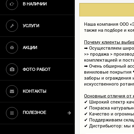
В НАЛИЧИИ
Наша компания ООО «Э
УСЛУГИ
также на подборе и к
Почему клиенты выби
➡ Осуществляем широк
АКЦИИ
>> продажа > произво
комплектацией и пост
➡ Очень обширный асс
ФОТО РАБОТ
виниловые покрытия ❤
заборы и ограждения 
искусственного ротан
КОНТАКТЫ
Основные отличия от 
✔ Широкий спектр кач
✔ Покраска натурально
✔ Качество и огромны
ПОЛЕЗНОЕ
✔ Поддерживаем склад
✔ Дистрибьютор: мы я