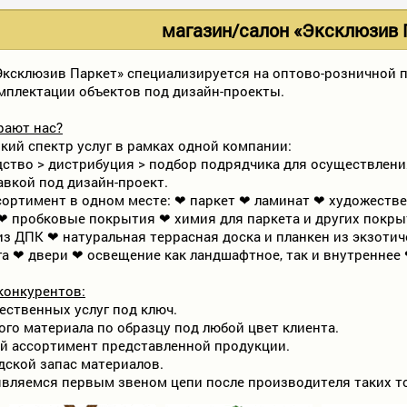
магазин/cалон «Эксклюзив 
ксклюзив Паркет» специализируется на оптово-розничной п
омплектации объектов под дизайн-проекты.
рают нас?
ий спектр услуг в рамках одной компании:
дство > дистрибуция > подбор подрядчика для осуществлени
авкой под дизайн-проект.
ортимент в одном месте: ❤ паркет ❤ ламинат ❤ художестве
 пробковые покрытия ❤ химия для паркета и других покрыти
из ДПК ❤ натуральная террасная доска и планкен из экзотич
га ❤ двери ❤ освещение как ландшафтное, так и внутреннее 
конкурентов:
ественных услуг под ключ.
го материала по образцу под любой цвет клиента.
й ассортимент представленной продукции.
ской запас материалов.
вляемся первым звеном цепи после производителя таких то