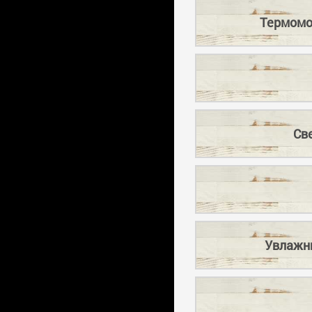
Термомо
Св
Увлажни