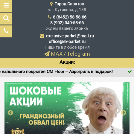
Город
Саратов
ул. Кутякова, д.138
8 (8452) 58-58-66
8 (902) 040-58-66
Ждём Вашего звонка
exclusive-parket@mail.ru
Эксклюзив Паркет
office@ex-parket.ru
Мы сделали эксклюзив
Пишите в любое время
доступным
MAX
/
Telegram
Акции:
льного покрытия CM Floor – Аэрогриль в подарок!
Вини
Заказать звонок
ГЛАВНАЯ
АССОРТИМЕНТ