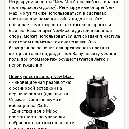
Регулируемая опора "New-Maxi” для любого типа лаг
(под террасную доску). Регулируемые опоры New
Maxi могут так же использоваться в системах
настилов при помощи любых видов лаг. Это
позволяет смонтировать настил очень просто и
быстро. База опоры NewMaxi с другой вершиной
опоры может использоваться для создания настила
в котором применяется система лаг. Это
безупречное решение для прекрасного настила,
который точно подойдёт под Вашу высоту уровня
пола, при этом монтаж осуществляется легко и
непринуждённо.
Преимущества опор New Maxi:
- Инновационная разработка:
с резиновой вставкой на
вершине опоры (для плитки).
Снижает уровень шума и
вибраций до 25dB;
- Единственная в Мире:
возможность регулировки
собранного настила по высоте
с помощью ключа;