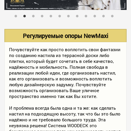
В НАЛИЧИИ
УСЛУГИ
Регулируемые опоры NewMaxi
АКЦИИ
Почувствуйте как просто воплотить свои фантазии
по созданию настила из террасной доски либо
плитки, который будет сочетать в себе качество,
надёжность и мобильность. Полная свобода в
ФОТО РАБОТ
реализации любой идеи, где организовать настил,
как его организовать и возможность воплотить
любую дизайнерскую задумку. Почувствуйте
возможность организовать Ваше уличное
КОНТАКТЫ
пространство именно так как Вы хотите.
И проблема всегда была одна и та же: как сделать
ПОЛЕЗНОЕ
настил на подходящую высоту, так что бы это было
надёжно и не требовало большого труда. Эта
неувязка решена! Система WOODECK это