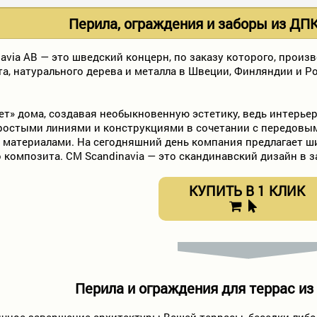
Перила, ограждения и заборы из ДПК
via AB — это шведский концерн, по заказу которого, произ
а, натурального дерева и металла в Швеции, Финляндии и 
ает» дома, создавая необыкновенную эстетику, ведь интерье
ростыми линиями и конструкциями в сочетании с передовым
материалами. На сегодняшний день компания предлагает ш
 композита. CM Scandinavia — это скандинавский дизайн в 
КУПИТЬ В 1 КЛИК
Перила и ограждения для террас из
ичное завершение архитектуры Вашей террасы, беседки либо 