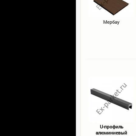
Мербау
U-профиль
алюминиевый