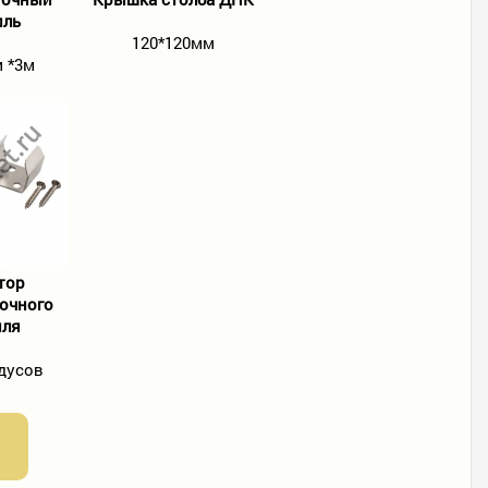
иль
120*120мм
 *3м
тор
очного
иля
адусов