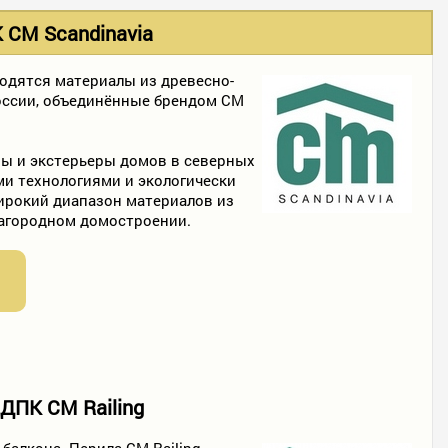
 CM Scandinavia
водятся материалы из древесно-
России, объединённые брендом CM
ры и экстерьеры домов в северных
и технологиями и экологически
ирокий диапазон материалов из
загородном домостроении.
 ДПК CM Railing
балкона. Перила CM Railing