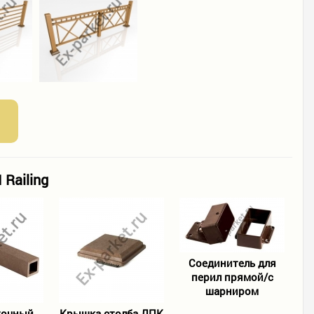
Railing
Соединитель для
перил прямой/с
шарниром
точный
Крышка столба ДПК