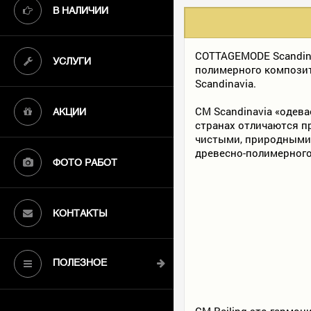
В НАЛИЧИИ
COTTAGEMODE Scandina
УСЛУГИ
полимерного композит
Scandinavia.
CM Scandinavia «одев
АКЦИИ
странах отличаются п
чистыми, природными 
древесно-полимерного
ФОТО РАБОТ
КОНТАКТЫ
ПОЛЕЗНОЕ
CM Railing это гармон