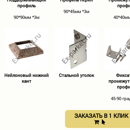
профиль
проф
90*45мм *3м
90*90мм *3м
40*40мм
Нейлоновый нижний
Cтальной уголок
Фикса
кант
промежут
проф
45-90 гр
ЗАКАЗАТЬ В 1 КЛИК