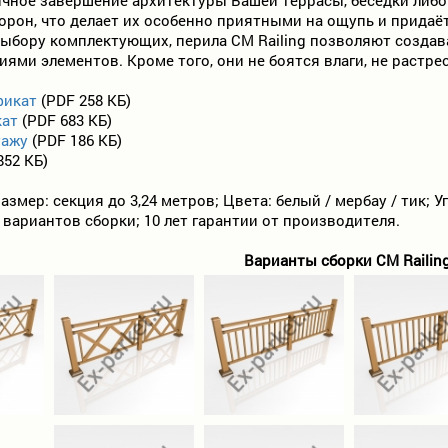
орон, что делает их особенно приятными на ощупь и придаё
ыбору комплектующих, перила CM Railing позволяют создав
ями элементов. Кроме того, они не боятся влаги, не растр
фикат
(PDF 258 КБ)
кат
(PDF 683 КБ)
тажу
(PDF 186 КБ)
852 КБ)
азмер: секция до 3,24 метров; Цвета: белый / мербау / тик; 
вариантов сборки; 10 лет гарантии от производителя.
Варианты сборки CM Railing