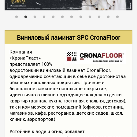
В НАЛИЧИИ
УСЛУГИ
Виниловый ламинат SPC CronaFloor
АКЦИИ
Компания
«КронаПласт»
представляет 100%
водостойкий виниловый ламинат CronaFloor,
ФОТО РАБОТ
одновременно сочетающий в себе все достоинства
обычных напольных покрытий. Прочное и
безопасное замковое напольное покрытие,
идиентично отлично подходящее как для отделки
КОНТАКТЫ
квартир (ванная, кухня, гостиная, спальня, детская),
так и коммерческих помещений (офисов, гостиниц,
магазинов, кафе, ресторанов, детских садов, школ,
ПОЛЕЗНОЕ
клиник, аэропортов).
Устойчив к воде и огню, обладает