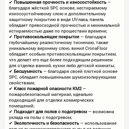
✔
Повышенная прочность и износостойкость
—
благодаря жёсткой SPC основе, нестираемому
износоустойчивому слою и дополнительному
защитному покрытию в виде UV-лака, панель
обладает превосходной прочностью и минимальной
истираемостью даже по прошествии времени;
✔
Противоскользящее покрытие
— благодаря
глубочайшему реалистичному тиснению, также
уникальному верхнему слою, винил CronaFloor
обладает особым противоскользящим покрытием,
что делает его еще более подходящим решением
для отделки ванной, кухни либо детской комнаты;
✔
Бесшумность
— благодаря своей плотной основе
SPC, обладает повышенными шумоизолирующими
свойствами;
✔
Класс пожарной опасности КМ2
—
пожаробезопасный материал, идеально
подходящий для отделки коммерческих
помещений;
✔
Подходит для полов с подогревом
— возможна
уклада на полы с подогревом;
✔
Экологичность и безопасность
— использование
только высококачественного сырья от ведущих