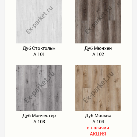
Дуб Стокгольм
Дуб Мюнхен
А 101
А 102
Дуб Манчестер
Дуб Москва
А 103
А 104
в наличии
АКЦИЯ