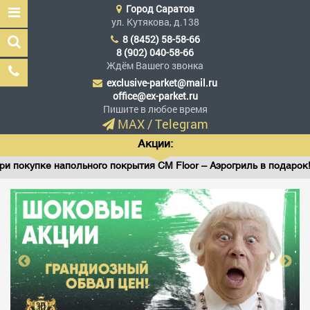
Город
Саратов
ул. Кутякова, д.138
8 (8452) 58-58-66
8 (902) 040-58-66
Ждём Вашего звонка
exclusive-parket@mail.ru
Эксклюзив Паркет
office@ex-parket.ru
Мы сделали эксклюзив
Пишите в любое время
доступным
MAX
/
Telegram
Акции:
пке напольного покрытия CM Floor – Аэрогриль в подарок!
Заказать звонок
ГЛАВНАЯ
АССОРТИМЕНТ