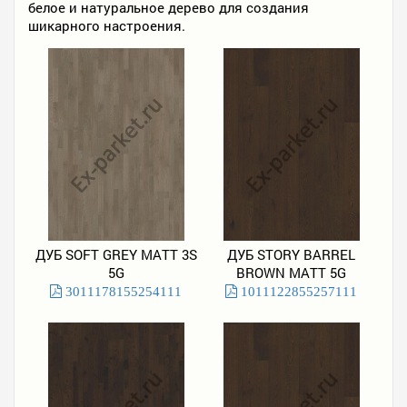
белое и натуральное дерево для создания
шикарного настроения.
ДУБ SOFT GREY MATT 3S
ДУБ STORY BARREL
5G
BROWN MATT 5G
3011178155254111
1011122855257111