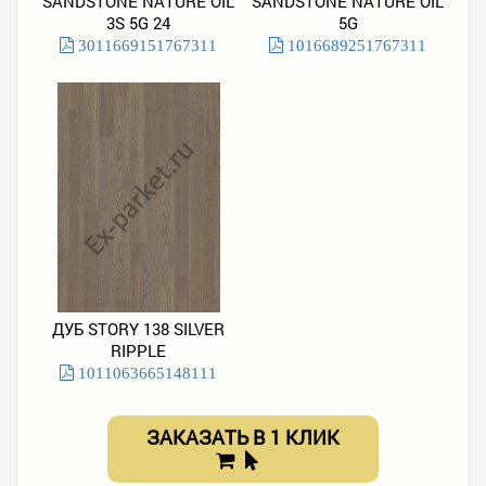
SANDSTONE NATURE OIL
SANDSTONE NATURE OIL
3S 5G 24
5G
3011669151767311
1016689251767311
ДУБ STORY 138 SILVER
RIPPLE
1011063665148111
ЗАКАЗАТЬ В 1 КЛИК