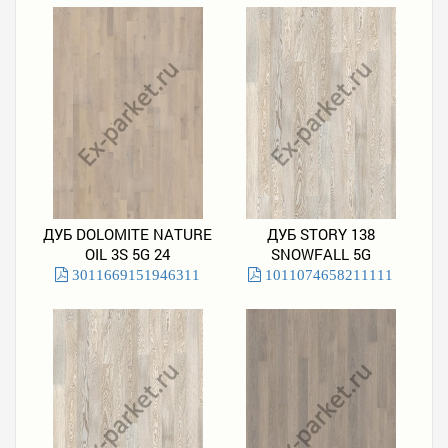
ДУБ DOLOMITE NATURE
ДУБ STORY 138
OIL 3S 5G 24
SNOWFALL 5G
3011669151946311
1011074658211111