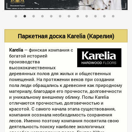
В НАЛИЧИИ
УСЛУГИ
Паркетная доска Karelia (Карелия)
АКЦИИ
Karelia
— финская компания с
богатой историей
производства
высококачественных
ФОТО РАБОТ
деревянных полов для жилых и общественных
помещений. На протяжении веков при создании
пола люди обращались к древесине как природному
материалу, благодаря его прочности, долговечности
КОНТАКТЫ
и уникальному внешнему облику. Полы Karelia
отличаются прочностью, долговечностью и
красотой. С самого начала этапа существования,
ПОЛЕЗНОЕ
компания осознала необходимость сохранения
лесов. Именно поэтому компания посвятила свою
деятельность поиску наиболее экологичных