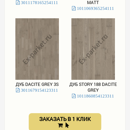
MATT
3011178165254111
1011069365254111
ДУБ DACITE GREY 3S
ДУБ STORY 188 DACITE
GREY
3011679154123311
1011860854123311
ЗАКАЗАТЬ В 1 КЛИК