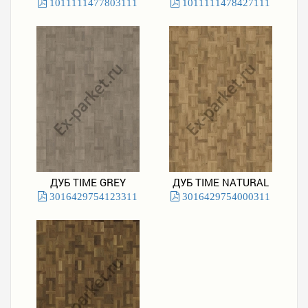
1011111477803111
1011111478427111
ДУБ TIME GREY
ДУБ TIME NATURAL
3016429754123311
3016429754000311