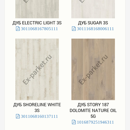
ДУБ ELECTRIC LIGHT 3S
ДУБ SUGAR 3S
3011068167805111
3011168168006111
ДУБ SHORELINE WHITE
ДУБ STORY 187
3S
DOLOMITE NATURE OIL
5G
3011068160137111
1016879251946311