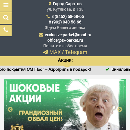
Город
Саратов
ул. Кутякова, д.138
8 (8452) 58-58-66
8 (902) 040-58-66
Ждём Вашего звонка
exclusive-parket@mail.ru
Эксклюзив Паркет
office@ex-parket.ru
Мы сделали эксклюзив
Пишите в любое время
доступным
MAX
/
Telegram
Акции:
огриль в подарок!
Виниловый SPC ламинат StoneWood о
Заказать звонок
ГЛАВНАЯ
АССОРТИМЕНТ