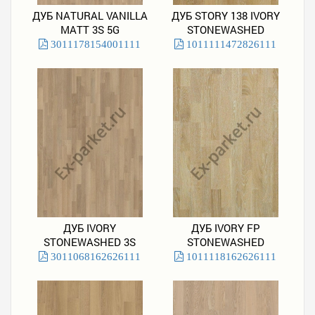
ДУБ NATURAL VANILLA
ДУБ STORY 138 IVORY
MATT 3S 5G
STONEWASHED
3011178154001111
1011111472826111
ДУБ IVORY
ДУБ IVORY FP
STONEWASHED 3S
STONEWASHED
3011068162626111
1011118162626111