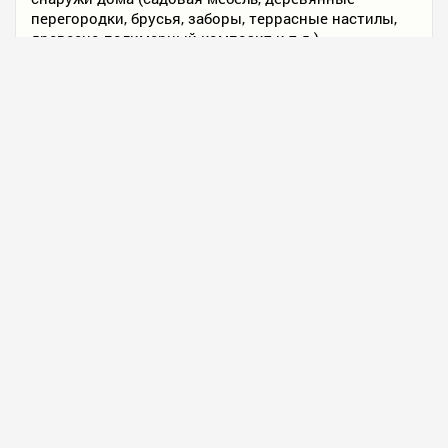
перегородки, брусья, заборы, террасные настилы,
древесно-полимерный композит и т.д.).
➤
ТЕХНИЧЕСКИЕ ДАННЫЕ
(PDF 1,61 МБ)
Продукт для предварительной
обработки деревянных полов и изделий
на улице Deck.Reset
(1 или 5л)