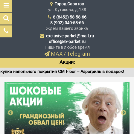
Город
Саратов
ул. Кутякова, д.138
8 (8452) 58-58-66
8 (902) 040-58-66
Ждём Вашего звонка
exclusive-parket@mail.ru
Эксклюзив Паркет
office@ex-parket.ru
Мы сделали эксклюзив
Пишите в любое время
доступным
MAX
/
Telegram
Акции:
апольного покрытия CM Floor – Аэрогриль в подарок!
Ви
Заказать звонок
ГЛАВНАЯ
АССОРТИМЕНТ