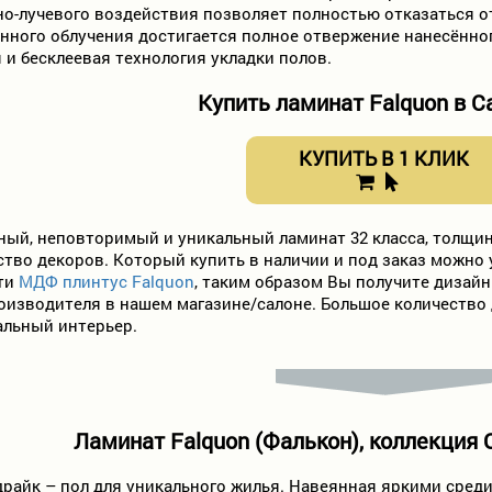
о-лучевого воздействия позволяет полностью отказаться о
нного облучения достигается полное отвержение нанесённог
и бесклеевая технология укладки полов.
Купить ламинат Falquon в С
КУПИТЬ В 1 КЛИК
ный, неповторимый и уникальный ламинат 32 класса, толщин
тво декоров. Который купить в наличии и под заказ можно у
сти
МДФ плинтус Falquon
, таким образом Вы получите дизайн
оизводителя в нашем магазине/салоне. Большое количество
льный интерьер.
Ламинат Falquon (Фалькон), коллекция 
драйк – пол для уникального жилья. Навеянная яркими ср