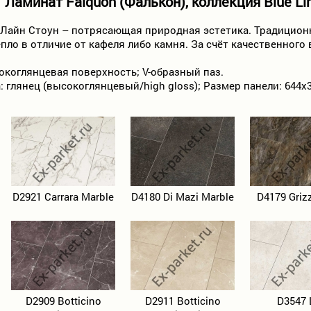
Ламинат Falquon (Фалькон), коллекция Blue Li
Лайн Стоун – потрясающая природная эстетика. Традиционна
пло в отличие от кафеля либо камня. За счёт качественног
коглянцевая поверхность; V-образный паз.
 глянец (высокоглянцевый/high gloss); Размер панели: 644х31
D2921 Carrara Marble
D4180 Di Mazi Marble
D4179 Grizz
D2909 Botticino
D2911 Botticino
D3547 