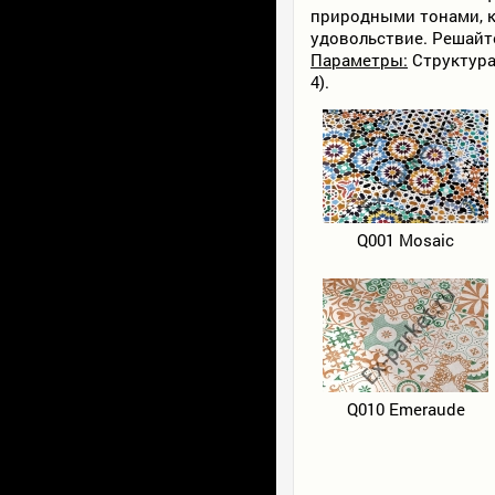
природными тонами, к
удовольствие. Решайт
Параметры:
Структура:
4).
Q001 Mosaic
Q010 Emeraude