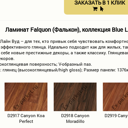
ЗАКАЗАТЬ В 1 КЛИК
Ламинат Falquon (Фалькон), коллекция Blue 
Лайн Вуд – для тех, кто привык себя чувствовать комфортн
 эффективного глянца. Идеально подходит как для жилых, т
себе новые престижные декоры, а также классику. Глянцева
екоров.
коглянцевая поверхность; V-образный паз.
 глянец (высокоглянцевый/high gloss); Размер панели: 1376х1
D2917 Canyon Koa
D2918 Canyon
D2919 Cany
Perfect
Moradillo