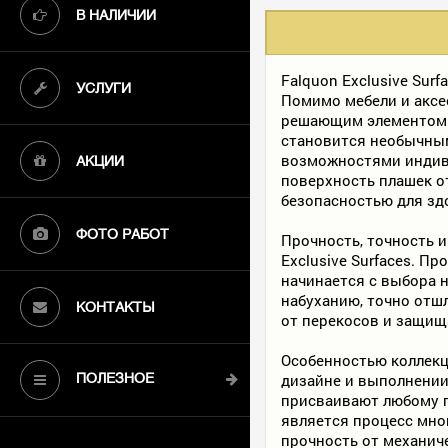
В НАЛИЧИИ
Falquon Exclusive Sur
УСЛУГИ
Помимо мебели и аксе
решающим элементом 
становится необычным
возможностями индиви
АКЦИИ
поверхность плашек о
безопасностью для зд
ФОТО РАБОТ
Прочность, точность 
Exclusive Surfaces. 
начинается с выбора н
набуханию, точно отш
КОНТАКТЫ
от перекосов и защища
Особенностью коллекц
дизайне и выполнении
ПОЛЕЗНОЕ
присваивают любому 
является процесс мно
прочность от механич