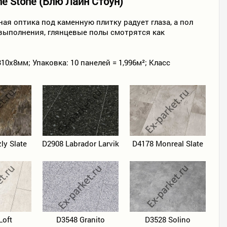
ne Stone (Блю Лайн Стоун)
я оптика под каменную плитку радует глаза, а пол
о выполнения, глянцевые полы смотрятся как
0х8мм; Упаковка: 10 панелей = 1,996м²; Класс
ly Slate
D2908 Labrador Larvik
D4178 Monreal Slate
Loft
D3548 Granito
D3528 Solino