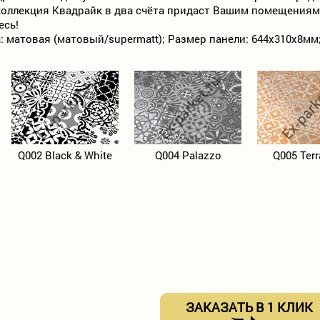
оллекция Квадрайк в два счёта придаст Вашим помещениям
есь!
 матовая (матовый/supermatt); Размер панели: 644х310х8мм; У
Q002 Black & White
Q004 Palazzo
Q005 Terr
ЗАКАЗАТЬ В 1 КЛИК