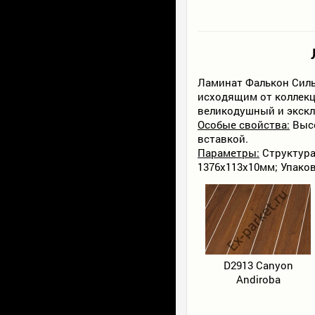
Ламинат Фалькон Силь
исходящим от коллекц
великодушный и экск
Особые свойства:
Высо
вставкой.
Параметры:
Структура:
1376х113х10мм; Упаковк
D2913 Canyon
Andiroba