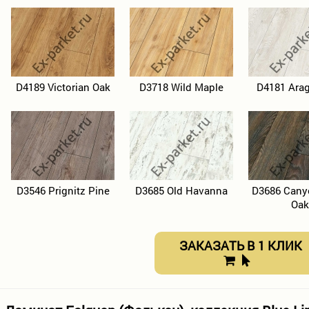
D4189 Victorian Oak
D3718 Wild Maple
D4181 Ara
D3546 Prignitz Pine
D3685 Old Havanna
D3686 Cany
Oak
ЗАКАЗАТЬ В 1 КЛИК