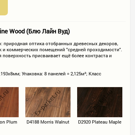
Line Wood (Блю Лайн Вуд)
о: природная оптика отобранных древесных декоров,
ак и коммерческих помещений "средней проходимости".
я поверхность присваивает ещё более контраста и
93х8мм; Упаковка: 8 панелей = 2,125м²; Класс
on Plum
D4188 Morris Walnut
D2920 Plateau Maple