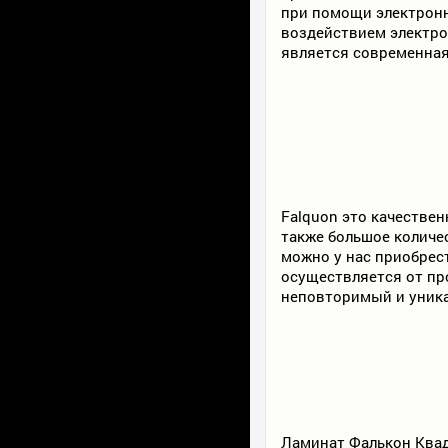
при помощи электронн
воздействием электро
является современная 
Falquon это качествен
также большое количес
можно у нас приобре
осуществляется от пр
неповторимый и уника
Ламинат Фалькон Ква