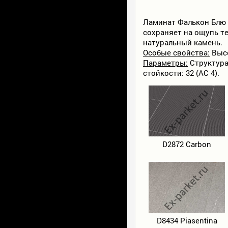
Ламинат Фалькон Блю 
сохраняет на ощупь те
натуральный камень.
Особые свойства:
Высо
Параметры:
Структура:
стойкости: 32 (AC 4).
D2872 Carbon
D8434 Piasentina