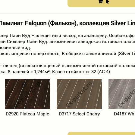
Ламинат Falquon (Фалькон), коллекция Silver Li
вер Лайн Вуд – элегантный выход на авансцену. Особое оф
ии Сильвер Лайн Вуд: алюминевая заводская вставка-полос
люзивный вид.
коглянцевая поверхность; В сборке с алюминиевой (Silver L
 глянец (высокоглянцевый c алюминиевой вставкой-полоской/
а: 8 панелей = 1,244м²; Класс стойкости: 32 (AC 4).
D2920 Plateau Maple
D3717 Select Cherry
D4187 Whi