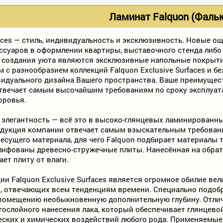
Ламинат Falquon (Фальк
faces — стиль, индивидуальность и эксклюзивность. Новые о
ссуаров в оформлении квартиры, выставочного стенда либ
создания уюта являются эксклюзивные напольные покрыт
 с разнообразием коллекций Falquon Exclusive Surfaces и б
дуального дизайна Вашего пространства. Ваше преимущест
твечает самым высочайшим требованиям по сроку эксплуат
оровья.
и элегантность — всё это в высоко-глянцевых ламинированн
Продукция компании отвечает самым взыскательным требован
есущего материала, для чего Falquon подбирает материалы т
лифованы древесно-стружечные плиты. Нанесённая на обра
ет плиту от влаги.
ии Falquon Exclusive Surfaces является огромное обилие в
, отвечающих всем тенденциям времени. Специально подобр
помещению необыкновенную дополнительную глубину. Отлич
гослойного нанесения лака, который обеспечивает глянцев
еских и химических воздействий любого рода. Применяемые