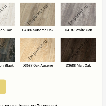
gon Oak
D4186 Sonoma Oak
D4187 White Oak
on Black
D3687 Oak Auxerre
D3688 Malt Oak