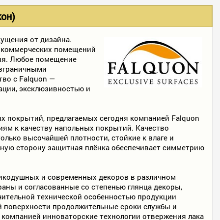
он)
щущения от дизайна.
о коммерческих помещений
ия. Любое помещение
езграничными
во с Falquon —
ации, эксклюзивностью и
ых покрытий, предлагаемых сегодня компанией Falquon
иям к качеству напольных покрытий. Качество
олько высочайшей плотности, стойкие к влаге и
тную сторону защитная плёнка обеспечивает симметрию
еликодушных и современных декоров в различном
аны и согласованные со степенью глянца декоры,
ительной технической особенностью продукции
ой поверхности продолжительные сроки службы и
 компанией инноваторские технологии отвержения лака