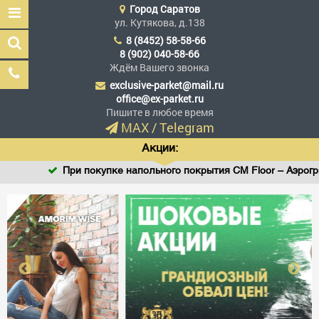
Город
Саратов
ул. Кутякова, д.138
8 (8452) 58-58-66
8 (902) 040-58-66
Ждём Вашего звонка
exclusive-parket@mail.ru
Эксклюзив Паркет
office@ex-parket.ru
Мы сделали эксклюзив
Пишите в любое время
доступным
MAX
/
Telegram
Акции:
При покупке напольного покрытия CM Floor – Аэрогрил
Заказать звонок
ГЛАВНАЯ
АССОРТИМЕНТ