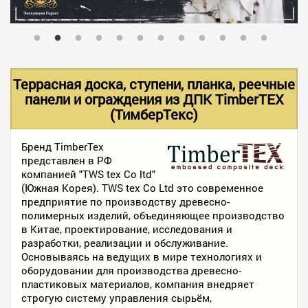
В НАЛИЧИИ
УСЛУГИ
Террасная доска, ступени, планка, реечные
панели и ограждения из ДПК TimberTEX
(ТимберТекс)
АКЦИИ
Бренд TimberTex
представлен в РФ
ФОТО РАБОТ
компанией "TWS tex Co ltd"
(Южная Корея). TWS tex Co Ltd это современное
предприятие по производству древесно-
КОНТАКТЫ
полимерных изделий, объединяющее производство
в Китае, проектирование, исследования и
разработки, реализации и обслуживание.
Основываясь на ведущих в мире технологиях и
ПОЛЕЗНОЕ
оборудовании для производства древесно-
пластиковых материалов, компания внедряет
строгую систему управления сырьём,