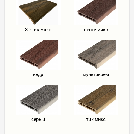
3D тик микс
венге микс
кедр
мультикрем
серый
тик микс