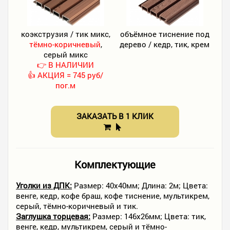
коэкструзия / тик микс,
объёмное тиснение под
тёмно-коричневый
,
дерево / кедр, тик, крем
серый микс
👉 В НАЛИЧИИ
👍 АКЦИЯ = 745 руб/
пог.м
ЗАКАЗАТЬ В 1 КЛИК
Комплектующие
Уголки из ДПК:
Размер: 40х40мм; Длина: 2м; Цвета:
венге, кедр, кофе браш, кофе тиснение, мультикрем,
серый, тёмно-коричневый и тик.
Заглушка торцевая:
Размер: 146х26мм; Цвета: тик,
венге, кедр, мультикрем, серый и тёмно-