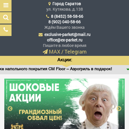
Город
Саратов
ул. Кутякова, д.138
8 (8452) 58-58-66
8 (902) 040-58-66
Ждём Вашего звонка
exclusive-parket@mail.ru
Эксклюзив Паркет
office@ex-parket.ru
Мы сделали эксклюзив
Пишите в любое время
доступным
MAX
/
Telegram
Акции:
ного покрытия CM Floor – Аэрогриль в подарок!
Винило
Заказать звонок
ГЛАВНАЯ
АССОРТИМЕНТ