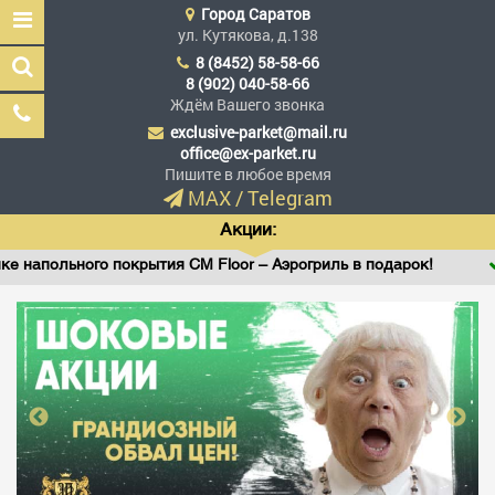
Город
Саратов
ул. Кутякова, д.138
8 (8452) 58-58-66
8 (902) 040-58-66
Ждём Вашего звонка
exclusive-parket@mail.ru
Эксклюзив Паркет
office@ex-parket.ru
Мы сделали эксклюзив
Пишите в любое время
доступным
MAX
/
Telegram
Акции:
льного покрытия CM Floor – Аэрогриль в подарок!
Винил
Заказать звонок
ГЛАВНАЯ
АССОРТИМЕНТ