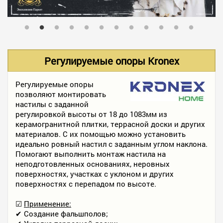
В НАЛИЧИИ
УСЛУГИ
Регулируемые опоры Kronex
АКЦИИ
Регулируемые опоры
позволяют монтировать
настилы с заданной
регулировкой высоты от 18 до 1083мм из
ФОТО РАБОТ
керамогранитной плитки, террасной доски и других
материалов. С их помощью можно установить
идеально ровный настил с заданным углом наклона.
Помогают выполнить монтаж настила на
КОНТАКТЫ
неподготовленных основаниях, неровных
поверхностях, участках с уклоном и других
поверхностях с перепадом по высоте.
ПОЛЕЗНОЕ
☑
Применение:
✔ Создание фальшполов;