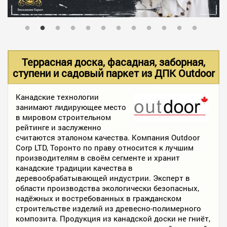
В НАЛИЧИИ
УСЛУГИ
Террасная доска, фасадная, заборная,
ступени и садовый паркет из ДПК Outdoor
АКЦИИ
Канадские технологии
занимают лидирующее место
в мировом строительном
ФОТО РАБОТ
рейтинге и заслуженно
считаются эталоном качества. Компания Outdoor
Corp LTD, Торонто по праву относится к лучшим
производителям в своём сегменте и хранит
КОНТАКТЫ
канадские традиции качества в
деревообрабатывающей индустрии. Эксперт в
области производства экологически безопасных,
ПОЛЕЗНОЕ
надёжных и востребованных в гражданском
строительстве изделий из древесно-полимерного
композита. Продукция из канадской доски не гниёт,