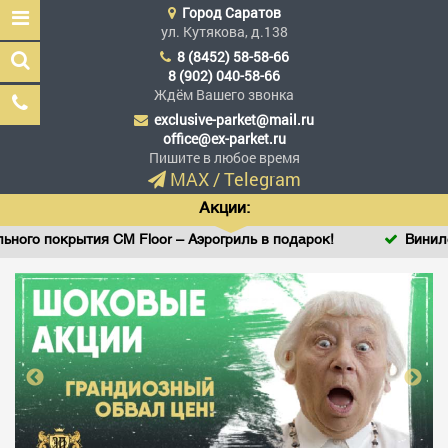
Город
Саратов
ул. Кутякова, д.138
8 (8452) 58-58-66
8 (902) 040-58-66
Ждём Вашего звонка
exclusive-parket@mail.ru
Эксклюзив Паркет
office@ex-parket.ru
Мы сделали эксклюзив
Пишите в любое время
доступным
MAX
/
Telegram
Акции:
 Floor – Аэрогриль в подарок!
Виниловый SPC ламинат 
Заказать звонок
ГЛАВНАЯ
АССОРТИМЕНТ