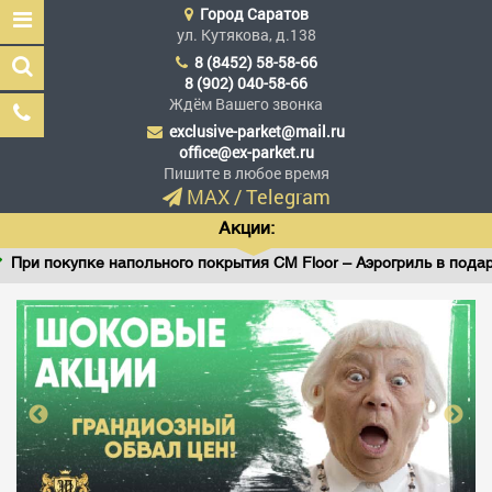
Город
Саратов
ул. Кутякова, д.138
8 (8452) 58-58-66
8 (902) 040-58-66
Ждём Вашего звонка
exclusive-parket@mail.ru
Эксклюзив Паркет
office@ex-parket.ru
Мы сделали эксклюзив
Пишите в любое время
доступным
MAX
/
Telegram
Акции:
 покупке напольного покрытия CM Floor – Аэрогриль в подарок!
Заказать звонок
ГЛАВНАЯ
АССОРТИМЕНТ