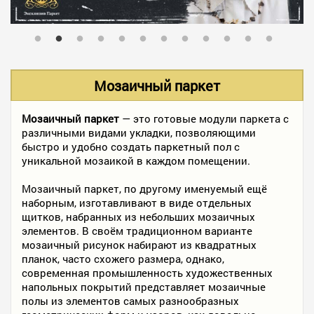
В НАЛИЧИИ
УСЛУГИ
Мозаичный паркет
АКЦИИ
Мозаичный паркет
— это готовые модули паркета с
различными видами укладки, позволяющими
быстро и удобно создать паркетный пол с
уникальной мозаикой в каждом помещении.
ФОТО РАБОТ
Мозаичный паркет, по другому именуемый ещё
наборным, изготавливают в виде отдельных
щитков, набранных из небольших мозаичных
КОНТАКТЫ
элементов. В своём традиционном варианте
мозаичный рисунок набирают из квадратных
планок, часто схожего размера, однако,
ПОЛЕЗНОЕ
современная промышленность художественных
напольных покрытий представляет мозаичные
полы из элементов самых разнообразных