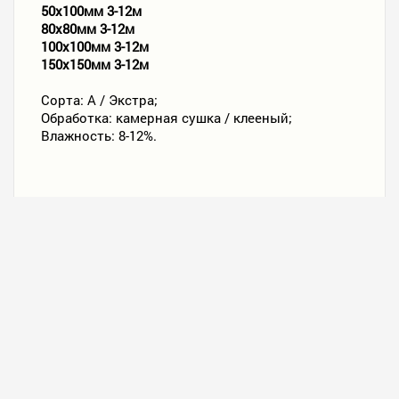
50х100мм 3-12м
80х80мм 3-12м
100х100мм 3-12м
150х150мм 3-12м
Сорта: А / Экстра;
Обработка: камерная сушка / клееный;
Влажность: 8-12%.
→
Крепёж фасадно-террасный Фастер
→
Крепёж ГвозДек
КУПИТЬ В 1 КЛИК