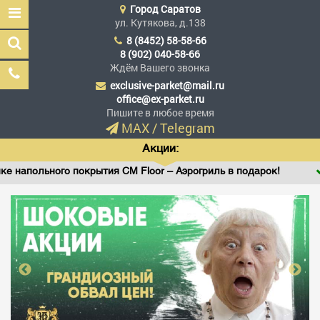
Город
Саратов
ул. Кутякова, д.138
8 (8452) 58-58-66
8 (902) 040-58-66
Ждём Вашего звонка
exclusive-parket@mail.ru
Эксклюзив Паркет
office@ex-parket.ru
Мы сделали эксклюзив
Пишите в любое время
доступным
MAX
/
Telegram
Акции:
ьного покрытия CM Floor – Аэрогриль в подарок!
Винило
Заказать звонок
ГЛАВНАЯ
АССОРТИМЕНТ