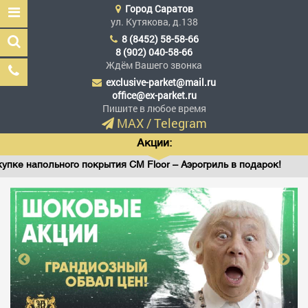
Город
Саратов
ул. Кутякова, д.138
8 (8452) 58-58-66
8 (902) 040-58-66
Ждём Вашего звонка
exclusive-parket@mail.ru
Эксклюзив Паркет
office@ex-parket.ru
Мы сделали эксклюзив
Пишите в любое время
доступным
MAX
/
Telegram
Акции:
напольного покрытия CM Floor – Аэрогриль в подарок!
В
Заказать звонок
ГЛАВНАЯ
АССОРТИМЕНТ