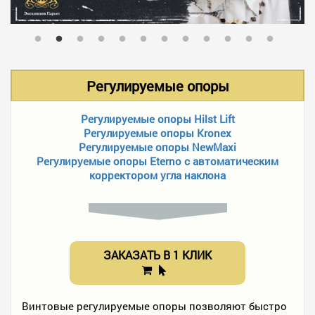
В НАЛИЧИИ
УСЛУГИ
Регулируемые опоры
АКЦИИ
Регулируемые опоры Hilst Lift
Регулируемые опоры Kronex
Регулируемые опоры NewMaxi
Регулируемые опоры Eterno с автоматическим
ФОТО РАБОТ
корректором угла наклона
КОНТАКТЫ
ЗАКАЗАТЬ В 1 КЛИК
ПОЛЕЗНОЕ
Винтовые регулируемые опоры позволяют быстро