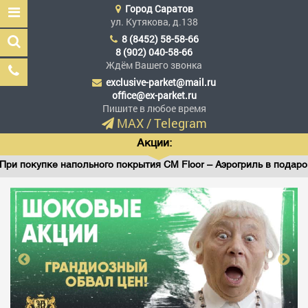
Город
Саратов
ул. Кутякова, д.138
8 (8452) 58-58-66
8 (902) 040-58-66
Ждём Вашего звонка
exclusive-parket@mail.ru
Эксклюзив Паркет
office@ex-parket.ru
Мы сделали эксклюзив
Пишите в любое время
доступным
MAX
/
Telegram
Акции:
и покупке напольного покрытия CM Floor – Аэрогриль в подарок!
Заказать звонок
ГЛАВНАЯ
АССОРТИМЕНТ