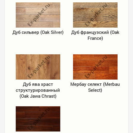
Дуб сильвер (Oak Silver)
Дуб французский (Oak
France)
Дуб ява храст
Мербау селект (Merbau
структурированный
Select)
(Oak Jawa Chrast)