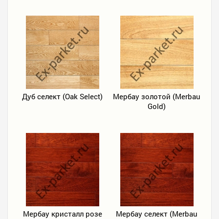
Дуб селект (Oak Select)
Мербау золотой (Merbau
Gold)
Мербау кристалл розе
Мербау селект (Merbau