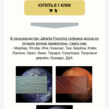
КУПИТЬ В 1 КЛИК
В производстве Jakarta Flooring собрана доска из
лучших видов древесины, таких как:
- Мербау; Ятоба; Ипе; Кемпас; Тик; Берёза; Клён;
Лапачо; Орех; Окан; Тауари; Сукупира; Тигровое
дерево; Кумару; Дуб.