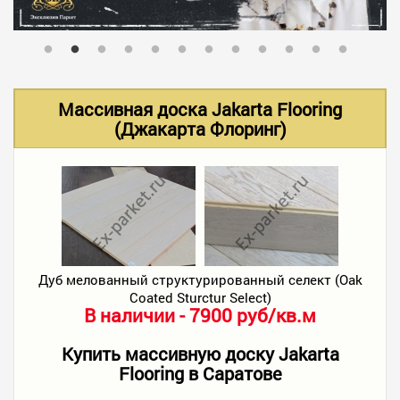
В НАЛИЧИИ
УСЛУГИ
Массивная доска Jakarta Flooring
(Джакарта Флоринг)
АКЦИИ
ФОТО РАБОТ
КОНТАКТЫ
Дуб мелованный структурированный селект (Oak
Сoated Sturctur Select)
В наличии - 7900 руб/кв.м
ПОЛЕЗНОЕ
Купить массивную доску Jakarta
Flooring в Саратове