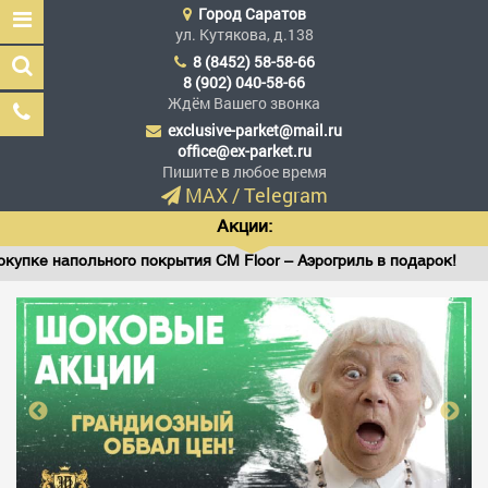
Город
Саратов
ул. Кутякова, д.138
8 (8452) 58-58-66
8 (902) 040-58-66
Ждём Вашего звонка
exclusive-parket@mail.ru
Эксклюзив Паркет
office@ex-parket.ru
Мы сделали эксклюзив
Пишите в любое время
доступным
MAX
/
Telegram
Акции:
апольного покрытия CM Floor – Аэрогриль в подарок!
В
Заказать звонок
ГЛАВНАЯ
АССОРТИМЕНТ