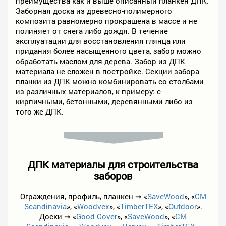
преимущества как и выше описанный планкен ДПК.
Заборная доска из древесно-полимерного
композита равномерно прокрашена в массе и не
полиняет от снега либо дождя. В течение
эксплуатации для восстановления глянца или
придания более насыщенного цвета, забор можно
обработать маслом для дерева. Забор из ДПК
материала не сложен в постройке. Секции забора
планки из ДПК можно комбинировать со столбами
из различных материалов, к примеру: с
кирпичными, бетонными, деревянными либо из
того же ДПК.
ДПК материалы для строительства
заборов
Ограждения, профиль, планкен ➞ «
SaveWood
», «
CM
Scandinavia
», «
Woodvex
», «
TimberTEX
», «
Outdoor
».
Доски ➞ «
Good Cover
», «
SaveWood
», «
CM