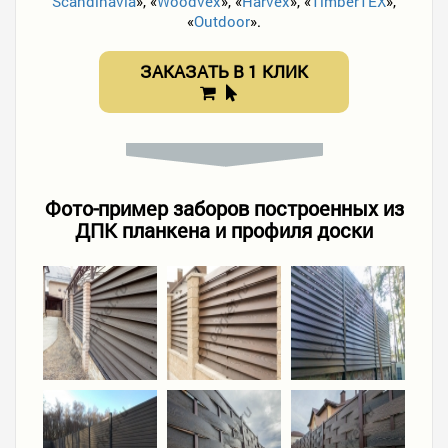
Scandinavia
», «
Woodvex
», «
Harvex
», «
TimberTEX
»,
«
Outdoor
».
ЗАКАЗАТЬ В 1 КЛИК
Фото-пример заборов построенных из
ДПК планкена и профиля доски