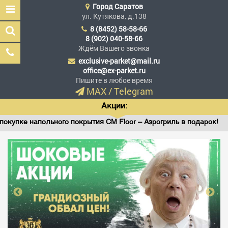
Город
Саратов
ул. Кутякова, д.138
8 (8452) 58-58-66
8 (902) 040-58-66
Ждём Вашего звонка
exclusive-parket@mail.ru
Эксклюзив Паркет
office@ex-parket.ru
Мы сделали эксклюзив
Пишите в любое время
доступным
MAX
/
Telegram
Акции:
е напольного покрытия CM Floor – Аэрогриль в подарок!
Заказать звонок
ГЛАВНАЯ
АССОРТИМЕНТ