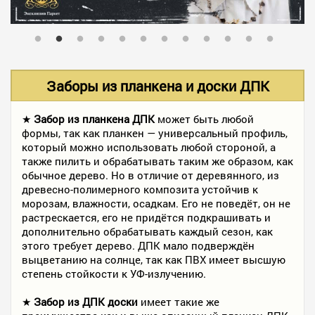
В НАЛИЧИИ
УСЛУГИ
Заборы из планкена и доски ДПК
АКЦИИ
★
Забор из планкена ДПК
может быть любой
формы, так как планкен — универсальный профиль,
который можно использовать любой стороной, а
также пилить и обрабатывать таким же образом, как
ФОТО РАБОТ
обычное дерево. Но в отличие от деревянного, из
древесно-полимерного композита устойчив к
морозам, влажности, осадкам. Его не поведёт, он не
растрескается, его не придётся подкрашивать и
КОНТАКТЫ
дополнительно обрабатывать каждый сезон, как
этого требует дерево. ДПК мало подверждён
выцветанию на солнце, так как ПВХ имеет высшую
ПОЛЕЗНОЕ
степень стойкости к УФ-излучению.
★
Забор из ДПК доски
имеет такие же