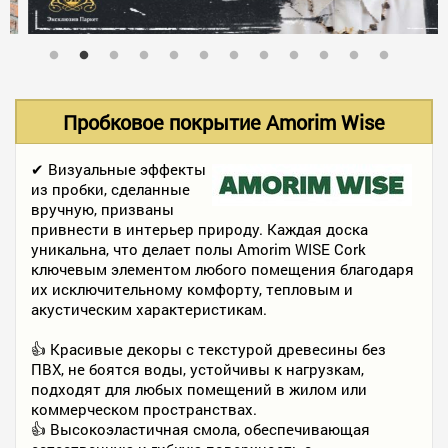
В НАЛИЧИИ
УСЛУГИ
Пробковое покрытие Amorim Wise
АКЦИИ
✔ Визуальные эффекты
из пробки, сделанные
вручную, призваны
привнести в интерьер природу. Каждая доска
ФОТО РАБОТ
уникальна, что делает полы Amorim WISE Cork
ключевым элементом любого помещения благодаря
их исключительному комфорту, тепловым и
акустическим характеристикам.
КОНТАКТЫ
👍 Красивые декоры с текстурой древесины без
ПВХ, не боятся воды, устойчивы к нагрузкам,
ПОЛЕЗНОЕ
подходят для любых помещений в жилом или
коммерческом пространствах.
👍 Высокоэластичная смола, обеспечивающая