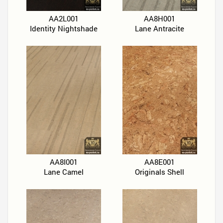
AA2L001
AA8H001
Identity Nightshade
Lane Antracite
AA8I001
AA8E001
Lane Camel
Originals Shell