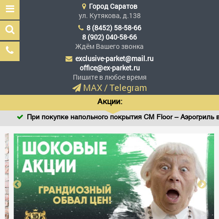
Город
Саратов
ул. Кутякова, д.138
8 (8452) 58-58-66
8 (902) 040-58-66
Ждём Вашего звонка
exclusive-parket@mail.ru
Эксклюзив Паркет
office@ex-parket.ru
Мы сделали эксклюзив
Пишите в любое время
доступным
MAX
/
Telegram
Акции:
ри покупке напольного покрытия CM Floor – Аэрогриль в подарок
Заказать звонок
ГЛАВНАЯ
АССОРТИМЕНТ