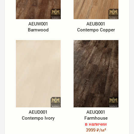
AEUW001
AEUB001
Barnwood
Contempo Copper
AEUD001
AEUQ001
Contempo Ivory
Farmhouse
в наличии
3999 ₽/м²