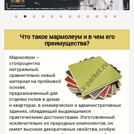
В НАЛИЧИИ
УСЛУГИ
Что такое мармолеум и в чем его
преимущества?
АКЦИИ
Мармолеум —
стопроцентно
натуральный,
ФОТО РАБОТ
сравнительно новый
материал на пробковой
основе,
предназначенный для
КОНТАКТЫ
отделки полов в домах
и квартирах, в коммерческих и административных
зданиях, обладающий выдающимися
ПОЛЕЗНОЕ
практическими достоинствами. Изготовленный
исключительно из природных компонентов, он
имеет высокие декоративные свойства, особую