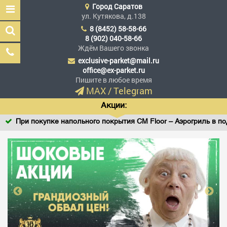
Город
Саратов
ул. Кутякова, д.138
8 (8452) 58-58-66
8 (902) 040-58-66
Ждём Вашего звонка
exclusive-parket@mail.ru
Эксклюзив Паркет
office@ex-parket.ru
Мы сделали эксклюзив
Пишите в любое время
доступным
MAX
/
Telegram
Акции:
При покупке напольного покрытия CM Floor – Аэрогриль в подаро
Заказать звонок
ГЛАВНАЯ
АССОРТИМЕНТ