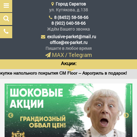
Город
Саратов
ул. Кутякова, д.138
8 (8452) 58-58-66
8 (902) 040-58-66
Ждём Вашего звонка
exclusive-parket@mail.ru
Эксклюзив Паркет
office@ex-parket.ru
Мы сделали эксклюзив
Пишите в любое время
доступным
MAX
/
Telegram
Акции:
 напольного покрытия CM Floor – Аэрогриль в подарок!
Заказать звонок
ГЛАВНАЯ
АССОРТИМЕНТ