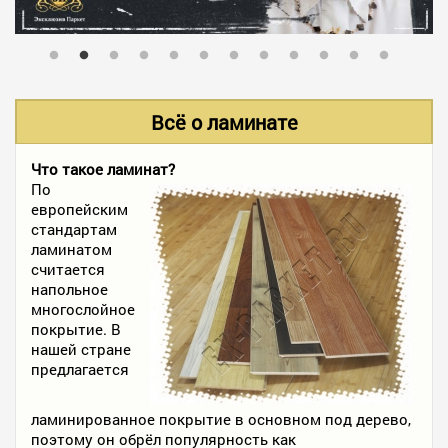
В НАЛИЧИИ
УСЛУГИ
Всё о ламинате
АКЦИИ
Что такое ламинат?
По
европейским
стандартам
ФОТО РАБОТ
ламинатом
считается
напольное
многослойное
КОНТАКТЫ
покрытие. В
нашей стране
предлагается
ПОЛЕЗНОЕ
ламинированное покрытие в основном под дерево,
поэтому он обрёл популярность как