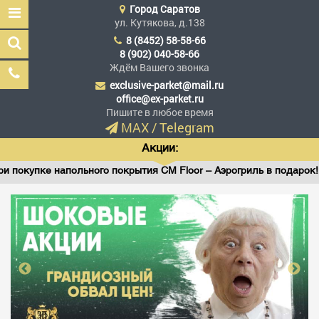
Город
Саратов
ул. Кутякова, д.138
8 (8452) 58-58-66
8 (902) 040-58-66
Ждём Вашего звонка
exclusive-parket@mail.ru
Эксклюзив Паркет
office@ex-parket.ru
Мы сделали эксклюзив
Пишите в любое время
доступным
MAX
/
Telegram
Акции:
окупке напольного покрытия CM Floor – Аэрогриль в подарок!
Заказать звонок
ГЛАВНАЯ
АССОРТИМЕНТ