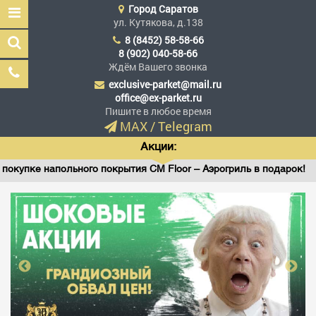
Город
Саратов
ул. Кутякова, д.138
8 (8452) 58-58-66
8 (902) 040-58-66
Ждём Вашего звонка
exclusive-parket@mail.ru
Эксклюзив Паркет
office@ex-parket.ru
Мы сделали эксклюзив
Пишите в любое время
доступным
MAX
/
Telegram
Акции:
пке напольного покрытия CM Floor – Аэрогриль в подарок!
Заказать звонок
ГЛАВНАЯ
АССОРТИМЕНТ