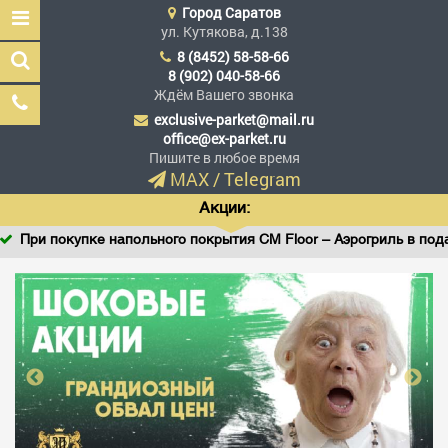
Город
Саратов
ул. Кутякова, д.138
8 (8452) 58-58-66
8 (902) 040-58-66
Ждём Вашего звонка
exclusive-parket@mail.ru
Эксклюзив Паркет
office@ex-parket.ru
Мы сделали эксклюзив
Пишите в любое время
доступным
MAX
/
Telegram
Акции:
При покупке напольного покрытия CM Floor – Аэрогриль в подаро
Заказать звонок
ГЛАВНАЯ
АССОРТИМЕНТ