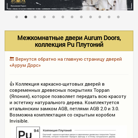
В НАЛИЧИИ
УСЛУГИ
Межкомнатные двери Aurum Doors,
коллекция Pu Плутоний
АКЦИИ
🔙 Вернутся обратно на главную страницу дверей
«Аурум Дорс»
ФОТО РАБОТ
👍 Коллекция каркасно-щитовых дверей в
современных древесных покрытиях Toppan
(Япония), которое позволяет передать всю красоту
КОНТАКТЫ
и эстетику натурального дерева. Комплектуется
итальянским замком AGB, петлями AGB 2.0 и 3.0.
Возможна комплектация со скрытым коробом
ПОЛЕЗНОЕ
Invisible.