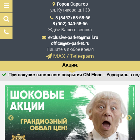
Город
Саратов
ул. Кутякова, д.138
8 (8452) 58-58-66
8 (902) 040-58-66
Ждём Вашего звонка
exclusive-parket@mail.ru
Эксклюзив Паркет
office@ex-parket.ru
Мы сделали эксклюзив
Пишите в любое время
доступным
MAX
/
Telegram
Акции:
При покупке напольного покрытия CM Floor – Аэрогриль в пода
Заказать звонок
ГЛАВНАЯ
АССОРТИМЕНТ