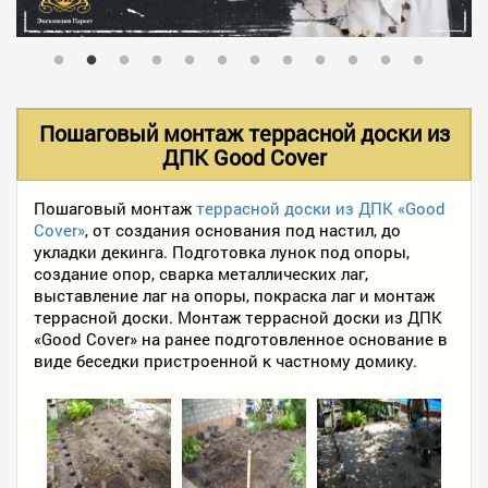
В НАЛИЧИИ
УСЛУГИ
Пошаговый монтаж террасной доски из
ДПК Good Cover
АКЦИИ
Пошаговый монтаж
террасной доски из ДПК «Good
Cover»
, от создания основания под настил, до
укладки декинга. Подготовка лунок под опоры,
ФОТО РАБОТ
создание опор, сварка металлических лаг,
выставление лаг на опоры, покраска лаг и монтаж
террасной доски. Монтаж террасной доски из ДПК
«Good Cover» на ранее подготовленное основание в
КОНТАКТЫ
виде беседки пристроенной к частному домику.
ПОЛЕЗНОЕ