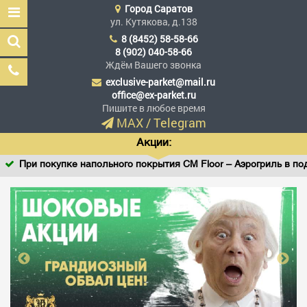
Город
Саратов
ул. Кутякова, д.138
8 (8452) 58-58-66
8 (902) 040-58-66
Ждём Вашего звонка
exclusive-parket@mail.ru
Эксклюзив Паркет
office@ex-parket.ru
Мы сделали эксклюзив
Пишите в любое время
доступным
MAX
/
Telegram
Акции:
При покупке напольного покрытия CM Floor – Аэрогриль в подаро
Заказать звонок
ГЛАВНАЯ
АССОРТИМЕНТ