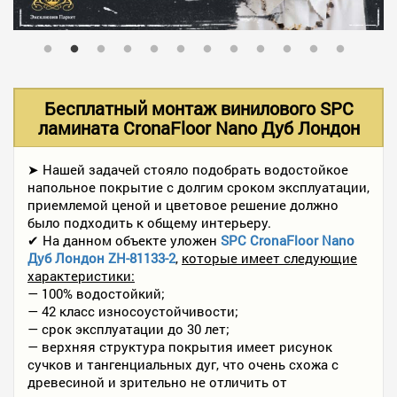
В НАЛИЧИИ
УСЛУГИ
Бесплатный монтаж винилового SPC
ламината CronaFloor Nano Дуб Лондон
АКЦИИ
➤ Нашей задачей стояло подобрать водостойкое
напольное покрытие с долгим сроком эксплуатации,
приемлемой ценой и цветовое решение должно
ФОТО РАБОТ
было подходить к общему интерьеру.
✔ На данном объекте уложен
SPC CronaFloor Nano
Дуб Лондон ZH-81133-2
,
которые имеет следующие
характеристики:
КОНТАКТЫ
— 100% водостойкий;
— 42 класс износоустойчивости;
— срок эксплуатации до 30 лет;
ПОЛЕЗНОЕ
— верхняя структура покрытия имеет рисунок
сучков и тангенциальных дуг, что очень схожа с
древесиной и зрительно не отличить от