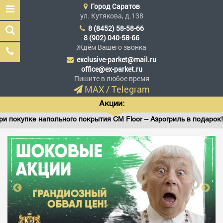
Город
Саратов
ул. Кутякова, д.138
8 (8452) 58-58-66
8 (902) 040-58-66
Ждём Вашего звонка
exclusive-parket@mail.ru
Эксклюзив Паркет
office@ex-parket.ru
Мы сделали эксклюзив
Пишите в любое время
доступным
MAX
/
Telegram
Акции:
покупке напольного покрытия CM Floor – Аэрогриль в подарок!
Заказать звонок
ГЛАВНАЯ
АССОРТИМЕНТ