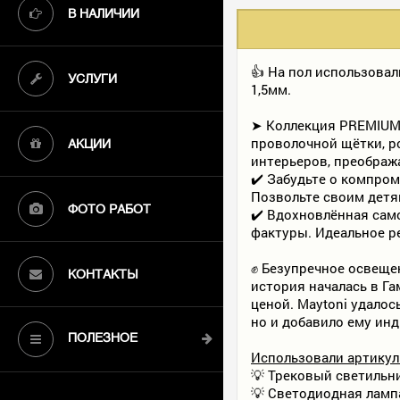
В НАЛИЧИИ
👍 На пол использова
УСЛУГИ
1,5мм.
➤ Коллекция PREMIUM 
проволочной щётки, р
АКЦИИ
интерьеров, преображ
✔️ Забудьте о компро
Позвольте своим детя
ФОТО РАБОТ
✔️ Вдохновлённая сам
фактуры. Идеальное р
✊ Безупречное освеще
КОНТАКТЫ
история началась в Г
ценой. Maytoni удалос
но и добавило ему ин
ПОЛЕЗНОЕ
Использовали артикул
💡 Трековый светильни
💡 Светодиодная лампа