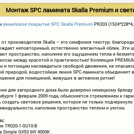
Монтаж SPC ламината Skalla Premium и свет
ли
виниловое покрытие SPC Skalla Premium
PR203 (1524*228*4,
от производителя Skalla – это симфония текстур: благоро
ождает неповторимый, естественно элегантный облик. Эти ш
ают пространство, наполняя его ощущением тепла и безмят
миссах между красотой и практичностью! Коллекция PREMIUM
м и питомцам наслаждаться свободой движения, не опасаясь
ой природой, водостойкая линия SPC-ламината объединяет в
ешение для помещений, живущих в активном ритме!
ние для загородного дома было доверено немецкому бренду
амбурге 1 февраля 2009 года, объясняется стремлением к г
ь создать световое решение, которое не только подчеркнул
дивидуальности, наполнив пространство теплом и уютом.
ы:
к TR020-1-GU10-B
 Simple GX53 6W 4000K