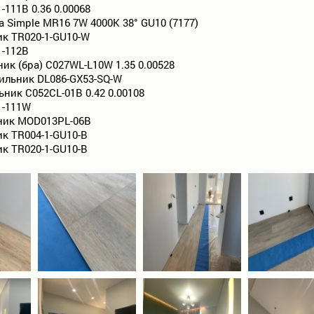
111B 0.36 0.00068
 Simple MR16 7W 4000K 38° GU10 (7177)
ик TR020-1-GU10-W
-112B
ик (бра) C027WL-L10W 1.35 0.00528
ильник DL086-GX53-SQ-W
ник C052CL-01B 0.42 0.00108
1-111W
ник MOD013PL-06B
к TR004-1-GU10-B
к TR020-1-GU10-B