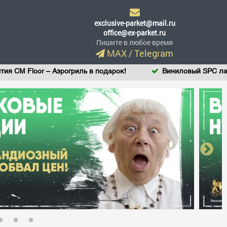
exclusive-parket@mail.ru
office@ex-parket.ru
Пишите в любое время
MAX
/
Telegram
oor – Аэрогриль в подарок!
Виниловый SPC ламинат Sto