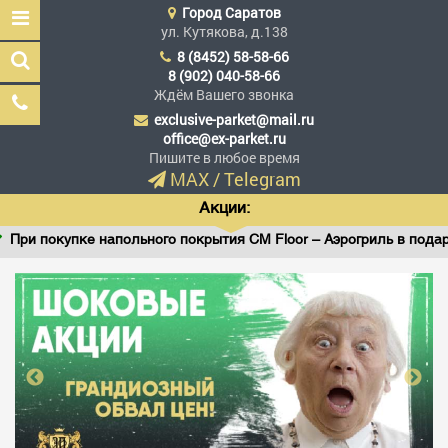
Город
Саратов
ул. Кутякова, д.138
8 (8452) 58-58-66
8 (902) 040-58-66
Ждём Вашего звонка
exclusive-parket@mail.ru
Эксклюзив Паркет
office@ex-parket.ru
Мы сделали эксклюзив
Пишите в любое время
доступным
MAX
/
Telegram
Акции:
При покупке напольного покрытия CM Floor – Аэрогриль в подарок
Заказать звонок
ГЛАВНАЯ
АССОРТИМЕНТ