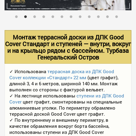
В НАЛИЧИИ
УСЛУГИ
Монтаж террасной доски из ДПК Good
Cover Стандарт и ступеней — внутри, вокруг
и на крыльцо рядом с бассейном. Турбаза
АКЦИИ
Генеральский Остров
✓ Использована
террасная доска из ДПК Good
ФОТО РАБОТ
Cover коллекции «Стандарт» 22 мм
(цвет графит),
длиной 3, 4 и 6 метров, шириной 140 мм. Монтаж
выполнен со стороны с фактурой вельвет.
КОНТАКТЫ
✓ На лестнице использованы
ступени из ДПК Good
Cover
цвет графит, смонтированы на специальные
алюминиевые уголки. По периметру обрамлено
террасной доской Good Cover цвет графит.
ПОЛЕЗНОЕ
✓ По внутреннему и внешнему периметру, в
качестве обрамления вокруг борта бассейна,
использованы ступени из ДПК Good Cover