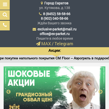
Город
Саратов
ул. Кутякова, д.138
8 (8452) 58-58-66
8 (902) 040-58-66
Ждём Вашего звонка
exclusive-parket@mail.ru
Эксклюзив Паркет
office@ex-parket.ru
Мы сделали эксклюзив
Пишите в любое время
доступным
MAX
/
Telegram
Акции:
покупке напольного покрытия CM Floor – Аэрогриль в подарок!
Заказать звонок
ГЛАВНАЯ
АССОРТИМЕНТ