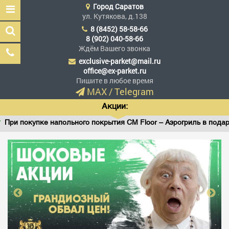
Город
Саратов
ул. Кутякова, д.138
8 (8452) 58-58-66
8 (902) 040-58-66
Ждём Вашего звонка
exclusive-parket@mail.ru
Эксклюзив Паркет
office@ex-parket.ru
Мы сделали эксклюзив
Пишите в любое время
доступным
MAX
/
Telegram
Акции:
и покупке напольного покрытия CM Floor – Аэрогриль в подарок!
Заказать звонок
ГЛАВНАЯ
АССОРТИМЕНТ