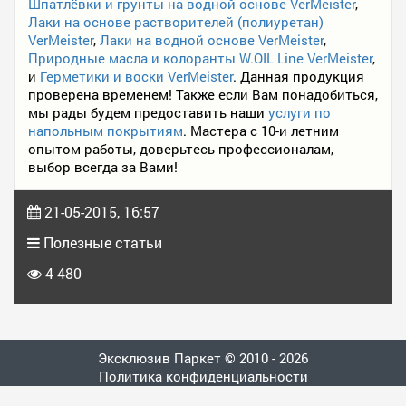
Шпатлёвки и грунты на водной основе VerMeister
,
Лаки на основе растворителей (полиуретан)
VerMeister
,
Лаки на водной основе VerMeister
,
Природные масла и колоранты W.OIL Line VerMeister
,
и
Герметики и воски VerMeister
. Данная продукция
проверена временем! Также если Вам понадобиться,
мы рады будем предоставить наши
услуги по
напольным покрытиям
. Мастера с 10-и летним
опытом работы, доверьтесь профессионалам,
выбор всегда за Вами!
21-05-2015, 16:57
Полезные статьи
4 480
Эксклюзив Паркет © 2010 - 2026
Политика конфиденциальности