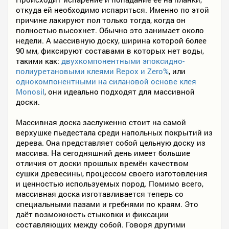
откуда ей необходимо испариться. Именно по этой
причине лакируют пол только тогда, когда он
полностью высохнет. Обычно это занимает около
недели. А массивную доску, ширина которой более
90 мм, фиксируют составами в которых нет воды,
такими как:
двухкомпонентными эпоксидно-
полиуретановыми клеями Repox и Zero%
, или
однокомпонентными на силановой основе клея
Monosil
, они идеально подходят для массивной
доски.
Массивная доска заслуженно стоит на самой
верхушке пьедестала среди напольных покрытий из
дерева. Она представляет собой цельную доску из
массива. На сегодняшний день имеет большие
отличия от доски прошлых времён качеством
сушки древесины, процессом своего изготовления
и ценностью используемых пород. Помимо всего,
массивная доска изготавливается теперь со
специальными пазами и гребнями по краям. Это
даёт возможность стыковки и фиксации
составляющих между собой. Говоря другими