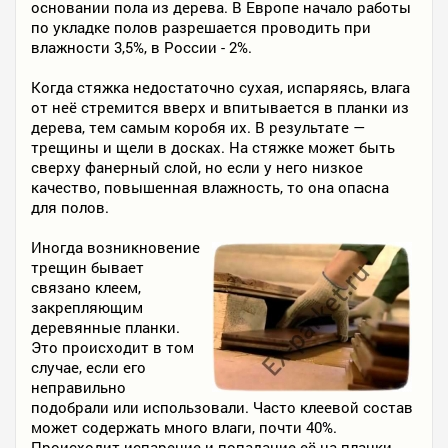
основании пола из дерева. В Европе начало работы
по укладке полов разрешается проводить при
влажности 3,5%, в России - 2%.
Когда стяжка недостаточно сухая, испаряясь, влага
от неё стремится вверх и впитывается в планки из
дерева, тем самым коробя их. В результате —
трещины и щели в досках. На стяжке может быть
сверху фанерный слой, но если у него низкое
качество, повышенная влажность, то она опасна
для полов.
Иногда возникновение
трещин бывает
связано клеем,
закрепляющим
деревянные планки.
Это происходит в том
случае, если его
неправильно
подобрали или использовали. Часто клеевой состав
может содержать много влаги, почти 40%.
Происходит испарение и попадание её на планки,