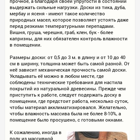
прочное, а благодаря своей упругости в состоянии
выдержать сильные нагрузки. Доски из тика, дуба,
мербау и ясеня - имеют такое количество
природных масел, которое позволяет устоять даже
перед резкими температурными перепадами.
Вишня, груша, черешня, граб, клен, бук - более
капризны, для них обязателен контроль влажности
в помещении.
Размеры доски: от 0,5 до 3 м. в длину и от 10 до 40
см в ширину, толщина может быть самой разной. От
неё зависит механическая прочность самой доски.
Укладывать её можно в любом месте, где
соблюдены технические требования для настила
покрытий из натуральной древесины. Прежде чем
приступить к работе, следует подержать доску в
помещении, где предстоит работа, несколько суток,
чтобы материал акклиматизировался. Желательно,
чтобы влажность массива была не более 8-10%, а
помещение было просушено, с готовыми окнами.
К сожалению, иногда в
полу из массивной