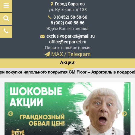
Город
Саратов
ул. Кутякова, д.138
8 (8452) 58-58-66
8 (902) 040-58-66
Ждём Вашего звонка
exclusive-parket@mail.ru
Эксклюзив Паркет
office@ex-parket.ru
Мы сделали эксклюзив
Пишите в любое время
доступным
MAX
/
Telegram
Акции:
покупке напольного покрытия CM Floor – Аэрогриль в подарок!
Заказать звонок
ГЛАВНАЯ
АССОРТИМЕНТ