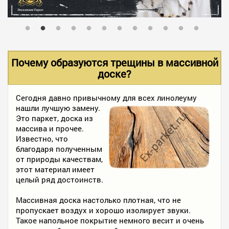
В НАЛИЧИИ
УСЛУГИ
Почему образуются трещины в массивной
доске?
АКЦИИ
Сегодня давно привычному для всех линолеуму
нашли лучшую замену.
Это паркет, доска из
ФОТО РАБОТ
массива и прочее.
Известно, что
благодаря полученным
от природы качествам,
КОНТАКТЫ
этот материал имеет
целый ряд достоинств.
ПОЛЕЗНОЕ
Массивная доска настолько плотная, что не
пропускает воздух и хорошо изолирует звуки.
Такое напольное покрытие немного весит и очень