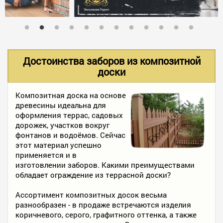
В НАЛИЧИИ
УСЛУГИ
Достоинства заборов из композитной
доски
АКЦИИ
Композитная доска на основе
древесины идеальна для
оформления террас, садовых
ФОТО РАБОТ
дорожек, участков вокруг
фонтанов и водоёмов. Сейчас
этот материал успешно
применяется и в
КОНТАКТЫ
изготовлении заборов. Какими преимуществами
обладает ограждение из террасной доски?
ПОЛЕЗНОЕ
Ассортимент композитных досок весьма
разнообразен - в продаже встречаются изделия
коричневого, серого, графитного оттенка, а также