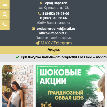
Город
Саратов
ул. Кутякова, д.138
8 (8452) 58-58-66
8 (902) 040-58-66
Ждём Вашего звонка
exclusive-parket@mail.ru
Эксклюзив Паркет
office@ex-parket.ru
Мы сделали эксклюзив
Пишите в любое время
доступным
MAX
/
Telegram
Акции:
При покупке напольного покрытия CM Floor – Аэрогриль
Заказать звонок
ГЛАВНАЯ
АССОРТИМЕНТ