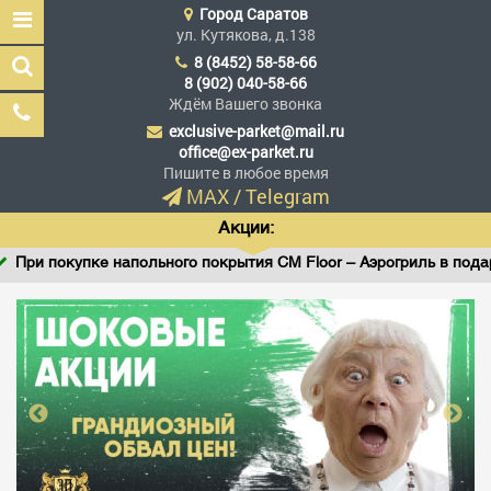
Город
Саратов
ул. Кутякова, д.138
8 (8452) 58-58-66
8 (902) 040-58-66
Ждём Вашего звонка
exclusive-parket@mail.ru
Эксклюзив Паркет
office@ex-parket.ru
Мы сделали эксклюзив
Пишите в любое время
доступным
MAX
/
Telegram
Акции:
При покупке напольного покрытия CM Floor – Аэрогриль в подаро
Заказать звонок
ГЛАВНАЯ
АССОРТИМЕНТ