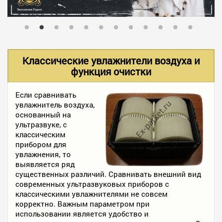
В НАЛИЧИИ
УСЛУГИ
Классические увлажнители воздуха и
функция очистки
АКЦИИ
Если сравнивать
увлажнитель воздуха,
основанный на
ФОТО РАБОТ
ультразвуке, с
классическим
прибором для
увлажнения, то
КОНТАКТЫ
выявляется ряд
существенных различий. Сравнивать внешний вид
современных ультразвуковых приборов с
ПОЛЕЗНОЕ
классическими увлажнителями не совсем
корректно. Важным параметром при
использовании является удобство и