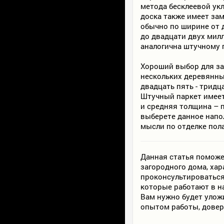
метода бесклеевой ук
доска также имеет за
обычно по ширине от д
до двадцати двух
милл
аналогична штучному 
Хороший выбор для за
нескольких деревянны
двадцать пять - тридц
Штучный паркет имеет
и средняя толщина – 
выберете данное напо
мысли по отделке пола
Данная статья поможе
загородного дома, ха
проконсультироваться
которые работают в н
Вам нужно будет уложи
опытом работы, довер