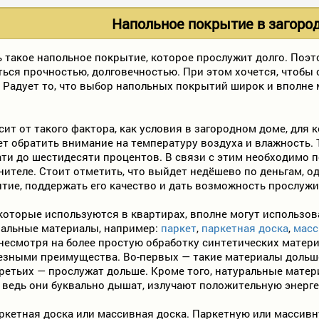
Напольное покрытие в загоро
 такое напольное покрытие, которое прослужит долго. Поэт
ться прочностью, долговечностью. При этом хочется, чтобы
. Радует то, что выбор напольных покрытий широк и вполн
т от такого фактора, как условия в загородном доме, для к
т обратить внимание на температуру воздуха и влажность. 
ати до шестидесяти процентов. В связи с этим необходимо 
ителе. Стоит отметить, что выйдет недёшево по деньгам, о
тие, поддержать его качество и дать возможность прослужи
оторые используются в квартирах, вполне могут использова
ральные материалы, например:
паркет
,
паркетная доска
,
масс
 несмотря на более простую обработку синтетических матер
зными преимущества. Во-первых — такие материалы дольше 
ретьих — прослужат дольше.
Кроме того, натуральные мате
ведь они буквально дышат, излучают положительную энерге
ркетная доска или массивная доска. Паркетную или массив