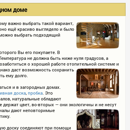
дном доме
ому важно выбрать такой вариант,
 оно ещё красиво выглядело и было
е можно выбрать подходящий
оторого Вы его покупаете. В
Температура не должна быть ниже нуля градусов, а
позаботиться о хорошей работе отопительной системе и
днако даст возможность сохранить
ть ему долго.
ться и в загородных домах.
ивная доска
,
пробка
. Это
иалов, натуральные обладают
держат цвет, во-вторых — они экологичны и не несут
риалы дают неповторимые
тику.
ную доску соединяют при помощи