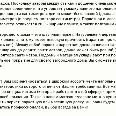
ладки. Поскольку зазоры между стыками дощечек очень мале
мковое соединение, что упрощает укладку данного напольно
венадцати сантиметров, длина может быть разной (длина ан
иметров (в среднем полтора сантиметра). Паркетная и мас
паркету, отличается лишь ширина плашек, а также полезным 
городного дома – это штучный паркет. Натуральный деревя
х слоев, а потому имеет высокую прочность (гарантия прои
ать лет). Между собой паркет и паркетная доска отличаются
 ширину до девяти сантиметров, длина может быть разной (
полтора сантиметра. Подобный материал укладывают при по
льное покрытие для своего загородного дома, Вы сможете 
.
т Вам сориентироваться в широком ассортименте напольны
рактеристики которого отвечают Вашим требованиям. Всё же
 со специалистами (которые работают в этой сфере), к при
ашей компании. Также в нашем магазине/салоне можно купи
ть паркет, паркетную или массивную доску, мы рады будем 
ьтесь профессионалам, выбор всегда за Вами!