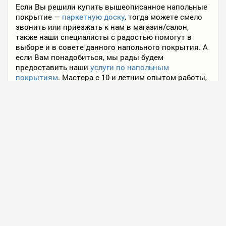
Если Вы решили купить вышеописанное напольные
покрытие —
паркетную доску
, тогда можете смело
звонить или приезжать к нам в магазин/салон,
также наши специалисты с радостью помогут в
выборе и в совете данного напольного покрытия. А
если Вам понадобиться, мы рады будем
предоставить наши
услуги по напольным
покрытиям
. Мастера с 10-и летним опытом работы,
доверьтесь профессионалам, выбор всегда за Вами!
В качестве доказательства, советуем посмотреть
часть фото наших работ:
монтаж или укладка
паркетной доски
,
монтаж или укладка паркета
и
укладка художественного паркета
.
20-06-2015, 14:12
Полезные статьи
4 634