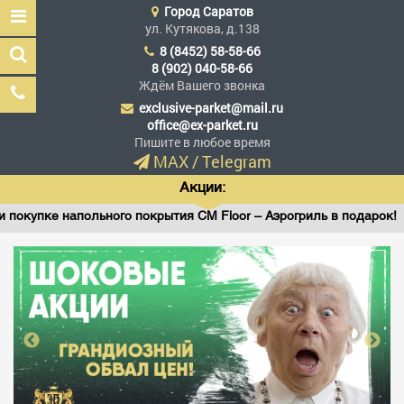
Город
Саратов
ул. Кутякова, д.138
8 (8452) 58-58-66
8 (902) 040-58-66
Ждём Вашего звонка
exclusive-parket@mail.ru
Эксклюзив Паркет
office@ex-parket.ru
Мы сделали эксклюзив
Пишите в любое время
доступным
MAX
/
Telegram
Акции:
упке напольного покрытия CM Floor – Аэрогриль в подарок!
Заказать звонок
ГЛАВНАЯ
АССОРТИМЕНТ