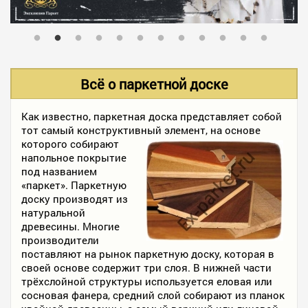
В НАЛИЧИИ
УСЛУГИ
Всё о паркетной доске
АКЦИИ
Как известно, паркетная доска представляет собой
тот самый конструктивный элемент, на основе
которого собирают
напольное покрытие
ФОТО РАБОТ
под названием
«паркет». Паркетную
доску производят из
натуральной
КОНТАКТЫ
древесины. Многие
производители
поставляют на рынок паркетную доску, которая в
ПОЛЕЗНОЕ
своей основе содержит три слоя. В нижней части
трёхслойной структуры используется еловая или
сосновая фанера, средний слой собирают из планок