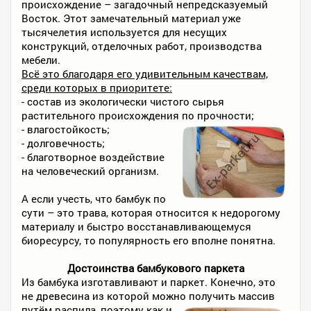
происхождение – загадочный непредсказуемый
Восток. Этот замечательный материал уже
тысячелетия используется для несущих
конструкций, отделочных работ, производства
мебели.
Всё это благодаря его удивительным качествам,
среди которых в приоритете:
- состав из экологически чистого сырья
растительного происхождения по прочности;
- влагостойкость;
- долговечность;
- благотворное воздействие
на человеческий организм.
А если учесть, что бамбук по
сути – это трава, которая относится к недорогому
материалу и быстро восстанавливающемуся
биоресурсу, то популярность его вполне понятна.
Достоинства бамбукового паркета
Из бамбука изготавливают и паркет. Конечно, это
не древесина из которой можно получить массив
путём распила,
поэтому как и