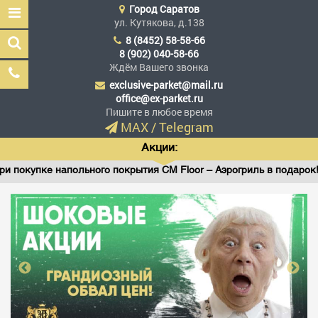
Город
Саратов
ул. Кутякова, д.138
8 (8452) 58-58-66
8 (902) 040-58-66
Ждём Вашего звонка
exclusive-parket@mail.ru
Эксклюзив Паркет
office@ex-parket.ru
Мы сделали эксклюзив
Пишите в любое время
доступным
MAX
/
Telegram
Акции:
купке напольного покрытия CM Floor – Аэрогриль в подарок!
Заказать звонок
ГЛАВНАЯ
АССОРТИМЕНТ