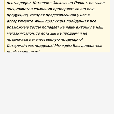
реставрации. Компания Эксклюзив Паркет, во главе
специалистов компании проверяют лично всю
продукцию, которая представленная у нас в
ассортименте, лишь продукция пройденная все
возможные тесты попадает на нашу витрину в наш
магазин/салон, то есть мы не продаём и не
предлагаем некачественную продукцию!
Остерегайтесь подделок! Мы ждём Вас, доверьтесь
профессионалам!
Если Вы решите купить любое из выше описанных
напольных покрытий, тогда Вам стоит посмотреть наш
каталог ассортимента напольных покрытий
. А если Вам
понадобиться, мы рады будем предоставить наши
услуги по напольным покрытиям. Мастера с 10-и летним
опытом работы, доверьтесь профессионалам, выбор
всегда за Вами!