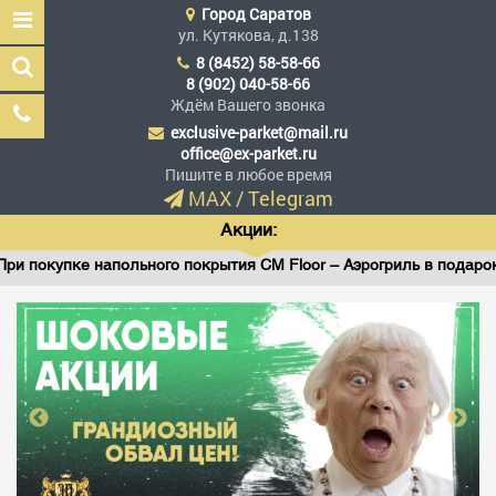
Город
Саратов
ул. Кутякова, д.138
8 (8452) 58-58-66
8 (902) 040-58-66
Ждём Вашего звонка
exclusive-parket@mail.ru
Эксклюзив Паркет
office@ex-parket.ru
Мы сделали эксклюзив
Пишите в любое время
доступным
MAX
/
Telegram
Акции:
окупке напольного покрытия CM Floor – Аэрогриль в подарок!
Заказать звонок
ГЛАВНАЯ
АССОРТИМЕНТ