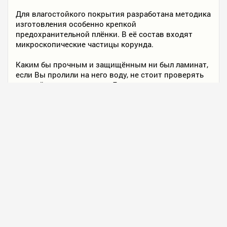
Для влагостойкого покрытия разработана методика
изготовления особенно крепкой
предохранительной плёнки. В её состав входят
микроскопические частицы корунда.
Каким бы прочным и защищённым ни был ламинат,
если Вы пролили на него воду, не стоит проверять
лишний раз его качество. Лучше постараться
вытереть её в течение 20-30 минут.