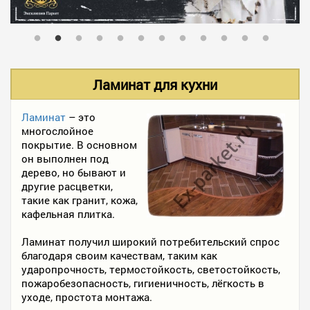
В НАЛИЧИИ
УСЛУГИ
Ламинат для кухни
АКЦИИ
Ламинат
– это
многослойное
покрытие. В основном
он выполнен под
ФОТО РАБОТ
дерево, но бывают и
другие расцветки,
такие как гранит, кожа,
кафельная плитка.
КОНТАКТЫ
Ламинат получил широкий потребительский спрос
благодаря своим качествам, таким как
ПОЛЕЗНОЕ
ударопрочность, термостойкость, светостойкость,
пожаробезопасность, гигиеничность, лёгкость в
уходе, простота монтажа.