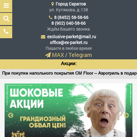
Город
Саратов
ул. Кутякова, д.138
8 (8452) 58-58-66
8 (902) 040-58-66
Ждём Вашего звонка
exclusive-parket@mail.ru
Эксклюзив Паркет
office@ex-parket.ru
Мы сделали эксклюзив
Пишите в любое время
доступным
MAX
/
Telegram
Акции:
 покупке напольного покрытия CM Floor – Аэрогриль в подарок!
Заказать звонок
ГЛАВНАЯ
АССОРТИМЕНТ