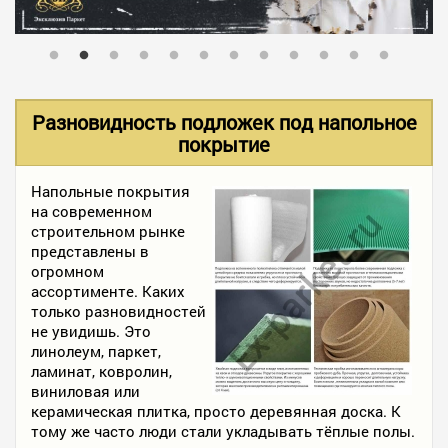
В НАЛИЧИИ
УСЛУГИ
Разновидность подложек под напольное
покрытие
АКЦИИ
Напольные покрытия
на современном
строительном рынке
ФОТО РАБОТ
представлены в
огромном
ассортименте. Каких
только разновидностей
КОНТАКТЫ
не увидишь. Это
линолеум, паркет,
ламинат, ковролин,
ПОЛЕЗНОЕ
виниловая или
керамическая плитка, просто деревянная доска. К
тому же часто люди стали укладывать тёплые полы.