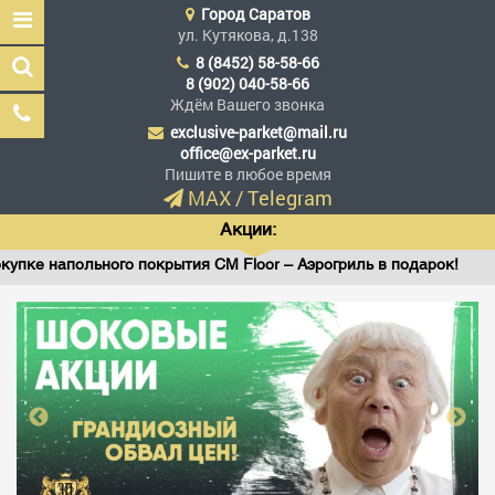
Город
Саратов
ул. Кутякова, д.138
8 (8452) 58-58-66
8 (902) 040-58-66
Ждём Вашего звонка
exclusive-parket@mail.ru
Эксклюзив Паркет
office@ex-parket.ru
Мы сделали эксклюзив
Пишите в любое время
доступным
MAX
/
Telegram
Акции:
напольного покрытия CM Floor – Аэрогриль в подарок!
В
Заказать звонок
ГЛАВНАЯ
АССОРТИМЕНТ