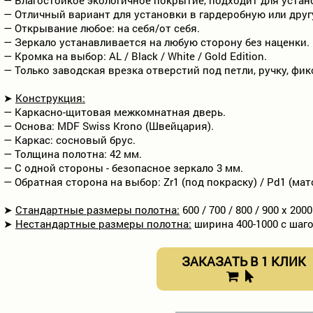
— Отличный вариант для установки в гардеробную или друг
— Открывание любое: на себя/от себя.
— Зеркало устанавливается на любую сторону без наценки.
— Кромка на выбор: AL / Black / White / Gold Edition.
— Только заводская врезка отверстий под петли, ручку, фик
➤
Конструкция:
— Каркасно-щитовая межкомнатная дверь.
— Основа: MDF Swiss Krono (Швейцария).
— Каркас: сосновый брус.
— Толщина полотна: 42 мм.
— С одной стороны - безопасное зеркало 3 мм.
— Обратная сторона на выбор: Zr1 (под покраску) / Pd1 (мато
➤
Стандартные размеры полотна:
600 / 700 / 800 / 900 х 200
➤
Нестандартные размеры полотна:
ширина 400-1000 с шаго
ЗАКАЗАТЬ В 1 КЛИК