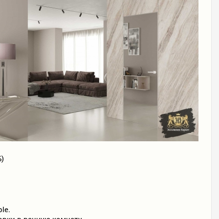
Б)
le.
овки в ванную комнату.