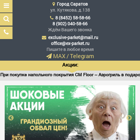
Город
Саратов
ул. Кутякова, д.138
8 (8452) 58-58-66
8 (902) 040-58-66
Ждём Вашего звонка
exclusive-parket@mail.ru
Эксклюзив Паркет
office@ex-parket.ru
Мы сделали эксклюзив
Пишите в любое время
доступным
MAX
/
Telegram
Акции:
покупке напольного покрытия CM Floor – Аэрогриль в подарок!
Заказать звонок
ГЛАВНАЯ
АССОРТИМЕНТ