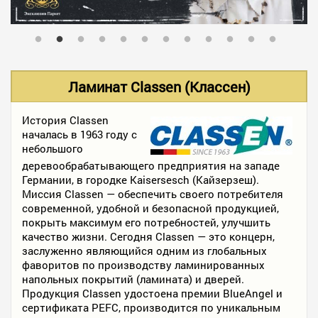
В НАЛИЧИИ
УСЛУГИ
Ламинат Classen (Классен)
АКЦИИ
История Classen
началась в 1963 году с
небольшого
деревообрабатывающего предприятия на западе
ФОТО РАБОТ
Германии, в городке Kaisersesch (Кайзерзеш).
Миссия Classen — обеспечить своего потребителя
современной, удобной и безопасной продукцией,
КОНТАКТЫ
покрыть максимум его потребностей, улучшить
качество жизни. Сегодня Classen — это концерн,
заслуженно являющийся одним из глобальных
фаворитов по производству ламинированных
ПОЛЕЗНОЕ
напольных покрытий (ламината) и дверей.
Продукция Classen удостоена премии BlueAngel и
сертификата PEFC, производится по уникальным