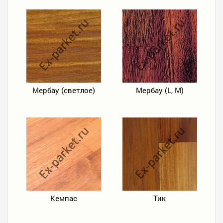
Мербау (светлое)
Мербау (L, M)
Кемпас
Тик