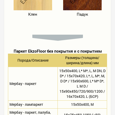
Клен
Падук
Паркет EkzoFloor без покрытия и с покрытием
Размеры (толщина/
Порода/Описание
ширина/длина) мм
15х50х400, L* M*, L, M DN, D
D* / 15х70х420, L*, L, M*, M,
D D* / 15х90х600, L* M* D*,
Мербау - паркет
L M D /
15х90х450/720/900/1200 /
16х70х420, L (БСР)
Мербау - лампаркет
15х50х400, M
Мербау - паркет, палуба,
15х75х450-1050 (+50)