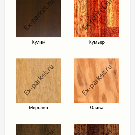
Кулим
Кумьер
Мерсава
Олива