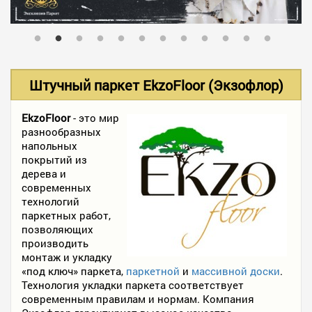
В НАЛИЧИИ
УСЛУГИ
Штучный паркет EkzoFloor (Экзофлор)
АКЦИИ
EkzoFloor
- это мир
разнообразных
напольных
покрытий из
ФОТО РАБОТ
дерева и
современных
технологий
паркетных работ,
КОНТАКТЫ
позволяющих
производить
монтаж и укладку
ПОЛЕЗНОЕ
«под ключ» паркета,
паркетной
и
массивной доски
.
Технология укладки паркета соответствует
современным правилам и нормам. Компания