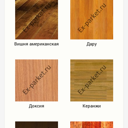
Вишня американская
Дару
Доксия
Керанжи