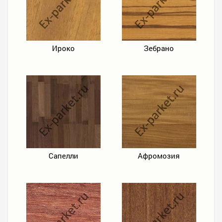
Ироко
Зебрано
Сапелли
Афромозия