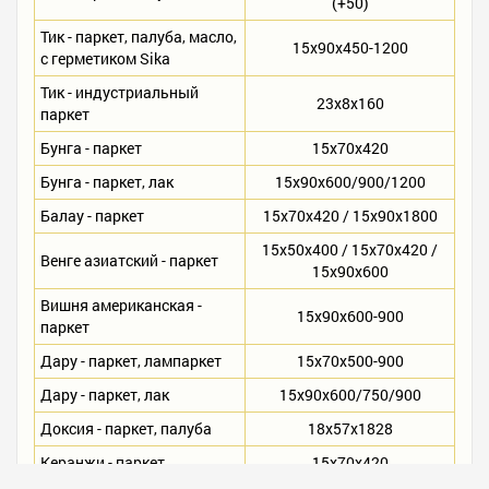
(+50)
Тик - паркет, палуба, масло,
15х90х450-1200
с герметиком Sika
Тик - индустриальный
23х8х160
паркет
Бунга - паркет
15х70х420
Бунга - паркет, лак
15х90х600/900/1200
Балау - паркет
15х70х420 / 15х90х1800
15х50х400 / 15х70х420 /
Венге азиатский - паркет
15х90х600
Вишня американская -
15х90х600-900
паркет
Дару - паркет, лампаркет
15х70х500-900
Дару - паркет, лак
15х90х600/750/900
Доксия - паркет, палуба
18х57х1828
Керанжи - паркет
15х70х420