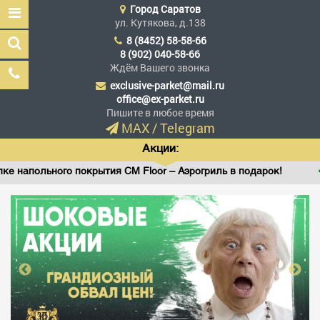
Город
Саратов
ул. Кутякова, д.138
8 (8452) 58-58-66
8 (902) 040-58-66
Ждём Вашего звонка
exclusive-parket@mail.ru
Эксклюзив Паркет
office@ex-parket.ru
Мы сделали эксклюзив
Пишите в любое время
доступным
MAX
/
Telegram
Акции:
ого покрытия CM Floor – Аэрогриль в подарок!
Виниловы
Заказать звонок
ГЛАВНАЯ
АССОРТИМЕНТ