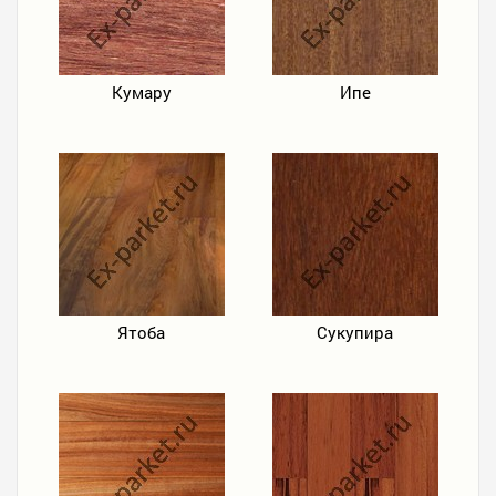
Кумару
Ипе
Ятоба
Сукупира