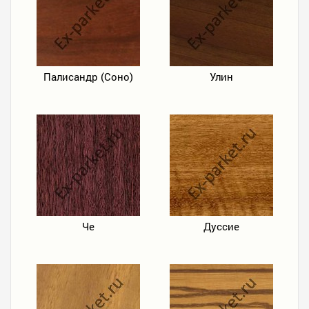
Палисандр (Соно)
Улин
Че
Дуссие