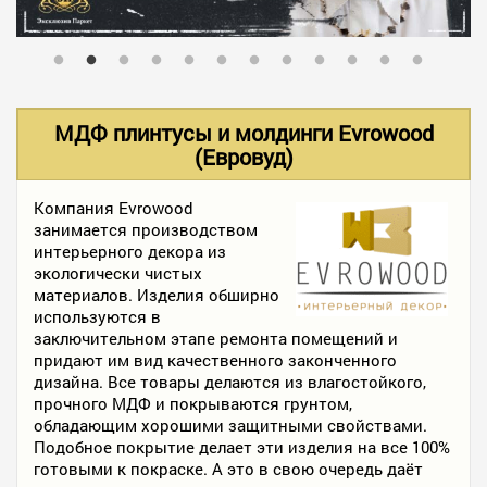
В НАЛИЧИИ
УСЛУГИ
МДФ плинтусы и молдинги Evrowood
(Евровуд)
АКЦИИ
Компания Evrowood
занимается производством
интерьерного декора из
ФОТО РАБОТ
экологически чистых
материалов. Изделия обширно
используются в
заключительном этапе ремонта помещений и
КОНТАКТЫ
придают им вид качественного законченного
дизайна. Все товары делаются из влагостойкого,
прочного МДФ и покрываются грунтом,
ПОЛЕЗНОЕ
обладающим хорошими защитными свойствами.
Подобное покрытие делает эти изделия на все 100%
готовыми к покраске. А это в свою очередь даёт