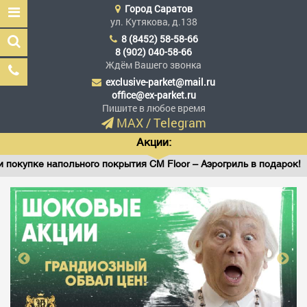
Город
Саратов
ул. Кутякова, д.138
8 (8452) 58-58-66
8 (902) 040-58-66
Ждём Вашего звонка
exclusive-parket@mail.ru
Эксклюзив Паркет
office@ex-parket.ru
Мы сделали эксклюзив
Пишите в любое время
доступным
MAX
/
Telegram
Акции:
 напольного покрытия CM Floor – Аэрогриль в подарок!
Заказать звонок
ГЛАВНАЯ
АССОРТИМЕНТ