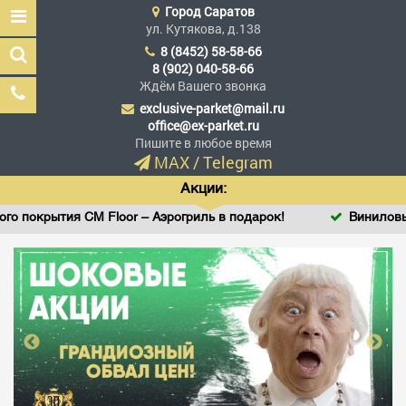
Город
Саратов
ул. Кутякова, д.138
8 (8452) 58-58-66
8 (902) 040-58-66
Ждём Вашего звонка
exclusive-parket@mail.ru
Эксклюзив Паркет
office@ex-parket.ru
Мы сделали эксклюзив
Пишите в любое время
доступным
MAX
/
Telegram
Акции:
тия CM Floor – Аэрогриль в подарок!
Виниловый SPC лам
Заказать звонок
ГЛАВНАЯ
АССОРТИМЕНТ