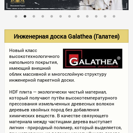
В НАЛИЧИИ
УСЛУГИ
Инженерная доска Galathea (Галатея)
АКЦИИ
Новый класс
высокотехнологичного
напольного покрытия,
имеющий внешний
ФОТО РАБОТ
облик массивной и многослойную структуру
инженерной паркетной доски.
HDF плита — экологически чистый материал,
КОНТАКТЫ
который получают путём высокотемпературного
прессования измельченных древесных волокон
деревьев хвойных пород без добавления
ПОЛЕЗНОЕ
химических веществ. В качестве связующего
материала между частицами дерева выступает
лигнин - природный полимер, который выделяется,