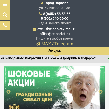
Город
Саратов
ул. Кутякова, д.138
8 (8452) 58-58-66
8 (902) 040-58-66
Ждём Вашего звонка
exclusive-parket@mail.ru
Эксклюзив Паркет
office@ex-parket.ru
Мы сделали эксклюзив
Пишите в любое время
доступным
MAX
/
Telegram
Акции:
льного покрытия CM Floor – Аэрогриль в подарок!
Вини
Заказать звонок
ГЛАВНАЯ
АССОРТИМЕНТ