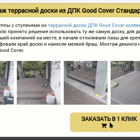
ж террасной доски из ДПК Good Cover Станда
уппы с ступенями из
террасной доски ДПК Good Cover колле
ыло принято решение использовать ту же самую доску, для д
ашей компанией на месте, в начале отпиливали пазы для кр
овали край доски и нанесли мелкий браш. Монтаж декинга н
ood Cover.
ЗАКАЗАТЬ В 1 КЛИК