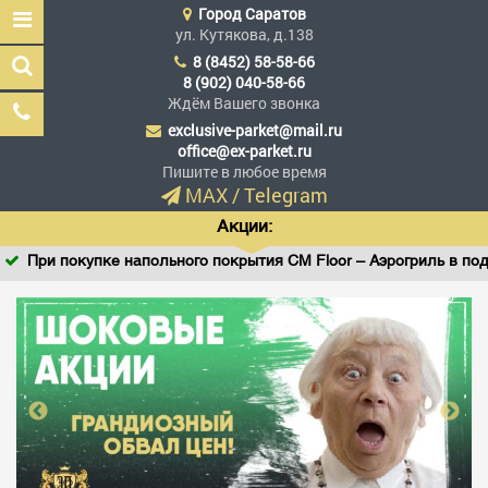
Город
Саратов
ул. Кутякова, д.138
8 (8452) 58-58-66
8 (902) 040-58-66
Ждём Вашего звонка
exclusive-parket@mail.ru
Эксклюзив Паркет
office@ex-parket.ru
Мы сделали эксклюзив
Пишите в любое время
доступным
MAX
/
Telegram
Акции:
При покупке напольного покрытия CM Floor – Аэрогриль в подаро
Заказать звонок
ГЛАВНАЯ
АССОРТИМЕНТ