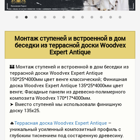
В НАЛИЧИИ
УСЛУГИ
Монтаж ступеней и встроенной в дом
беседки из террасной доски Woodvex
Expert Antique
АКЦИИ
🏰 Монтаж ступеней и встроенной в дом беседки из
террасной доски Woodvex Expert Antique
ФОТО РАБОТ
150*25*4000мм цвет венге классический; Финишная
доска Woodvex Expert Antique 135*25*4000мм цвет
венге; Фасадные панели из древесно-полимерного
КОНТАКТЫ
композита Woodvex 170*17*4000мм.
➤ Вместо ступеней мы использовали финишную
доску 135х25.
ПОЛЕЗНОЕ
🔥
Террасная доска Woodvex Expert Antique
–
уникальный усиленный композитный профиль с
глубоким тиснением под состаренную древесину.