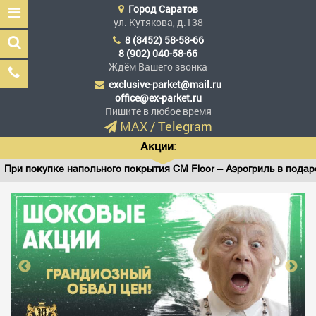
Город
Саратов
ул. Кутякова, д.138
8 (8452) 58-58-66
8 (902) 040-58-66
Ждём Вашего звонка
exclusive-parket@mail.ru
Эксклюзив Паркет
office@ex-parket.ru
Мы сделали эксклюзив
Пишите в любое время
доступным
MAX
/
Telegram
Акции:
При покупке напольного покрытия CM Floor – Аэрогриль в подарок
Заказать звонок
ГЛАВНАЯ
АССОРТИМЕНТ