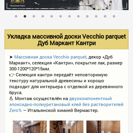
В НАЛИЧИИ
УСЛУГИ
Укладка массивной доски Vecchio parquet
Дуб Маркант Кантри
АКЦИИ
➤
Массивная доска Vecchio parquet
, декор «Дуб
Маркант», селекция «Кантри», покрытие лак, размер
300-1200*120*15мм.
ФОТО РАБОТ
👉 Селекция кантри передаёт неповторимую
текстуру натуральной древесины и хорошо
подходит для интерьера с отделкой из деревянного
бруса.
КОНТАКТЫ
💪 Монтаж осуществлён на
двухкомпонентный
эпоксидно-полиуретановый клей без растворителей
Zero%
— Итальянской химией Вермастер.
ПОЛЕЗНОЕ