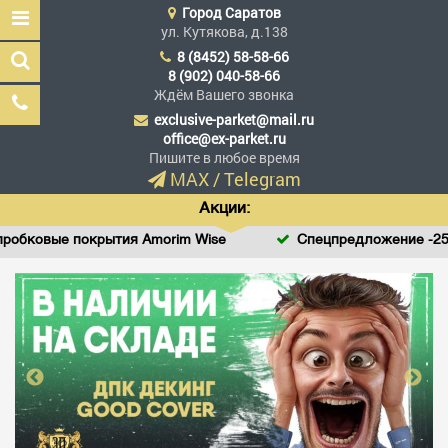
Город
Саратов
ул. Кутякова, д.138
8 (8452) 58-58-66
8 (902) 040-58-66
Ждём Вашего звонка
exclusive-parket@mail.ru
Эксклюзив Паркет
office@ex-parket.ru
Мы сделали эксклюзив
Пишите в любое время
доступным
MAX
/
Telegram
Акции:
ковые покрытия Amorim Wise
Спецпредложение -25% на
Заказать звонок
ГЛАВНАЯ
АССОРТИМЕНТ