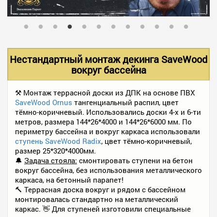
В НАЛИЧИИ
УСЛУГИ
Нестандартный монтаж декинга SaveWood
вокруг бассейна
АКЦИИ
⚒ Монтаж террасной доски из ДПК на основе ПВХ
SaveWood Ornus
тангенциальный распил, цвет
тёмно-коричневый. Использовались доски 4-х и 6-ти
ФОТО РАБОТ
метров, размера 144*26*4000 и 144*26*6000 мм. По
периметру бассейна и вокруг каркаса использовали
ступень SaveWood Radix
, цвет тёмно-коричневый,
размер 25*320*4000мм.
КОНТАКТЫ
🔔
Задача стояла:
смонтировать ступени на бетон
вокруг бассейна, без использования металлического
каркаса, на бетонный парапет!
ПОЛЕЗНОЕ
🔨 Террасная доска вокруг и рядом с бассейном
монтировалась стандартно на металлический
каркас. 👋 Для ступеней изготовили специальные