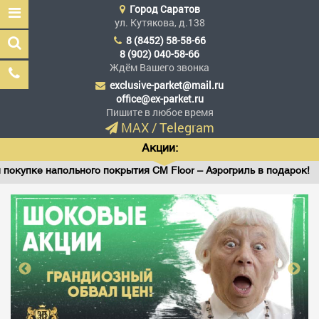
Город
Саратов
ул. Кутякова, д.138
8 (8452) 58-58-66
8 (902) 040-58-66
Ждём Вашего звонка
exclusive-parket@mail.ru
Эксклюзив Паркет
office@ex-parket.ru
Мы сделали эксклюзив
Пишите в любое время
доступным
MAX
/
Telegram
Акции:
упке напольного покрытия CM Floor – Аэрогриль в подарок!
Заказать звонок
ГЛАВНАЯ
АССОРТИМЕНТ