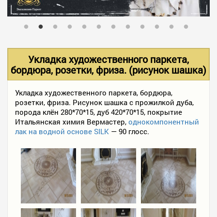
В НАЛИЧИИ
УСЛУГИ
Укладка художественного паркета,
бордюра, розетки, фриза. (рисунок шашка)
АКЦИИ
Укладка художественного паркета, бордюра,
розетки, фриза. Рисунок шашка с прожилкой дуба,
порода клён 280*70*15, дуб 420*70*15, покрытие
ФОТО РАБОТ
Итальянская химия Вермастер,
однокомпонентный
лак на водной основе SILK
— 90 глосс.
КОНТАКТЫ
ПОЛЕЗНОЕ